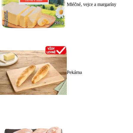
Mléčné, vejce a margaríny
Pekárna