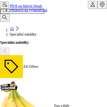
Přejít na hlavní obsah
Přeskočit na vyhledávání
Speciální nabídky
Speciální nabídky
All Offers
Top výběr