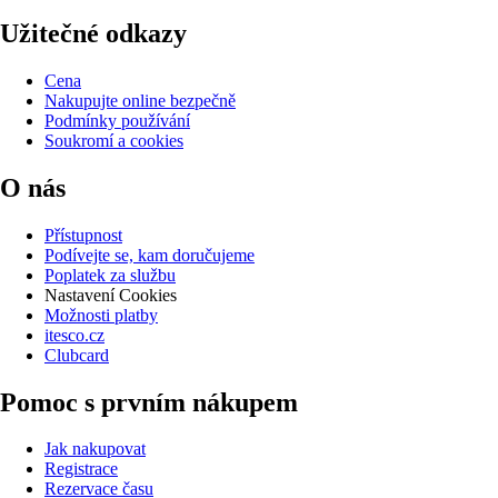
Užitečné odkazy
Cena
Nakupujte online bezpečně
Podmínky používání
Soukromí a cookies
O nás
Přístupnost
Podívejte se, kam doručujeme
Poplatek za službu
Nastavení Cookies
Možnosti platby
itesco.cz
Clubcard
Pomoc s prvním nákupem
Jak nakupovat
Registrace
Rezervace času