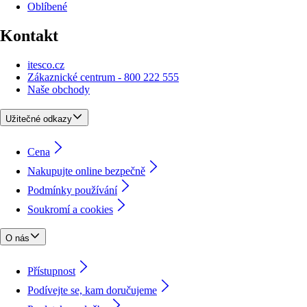
Oblíbené
Kontakt
itesco.cz
Zákaznické centrum - 800 222 555
Naše obchody
Užitečné odkazy
Cena
Nakupujte online bezpečně
Podmínky používání
Soukromí a cookies
O nás
Přístupnost
Podívejte se, kam doručujeme