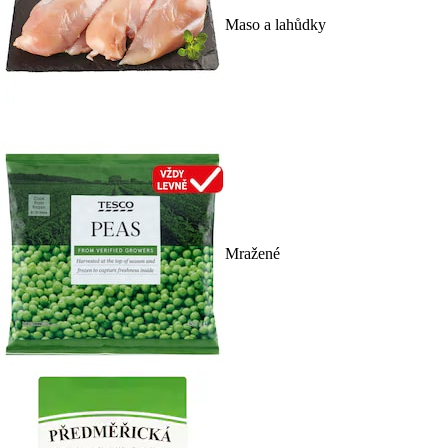
Maso a lahůdky
Mražené