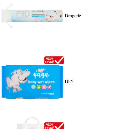
Drogerie
Dítě