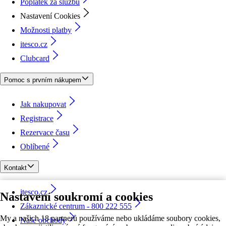
Poplatek za službu
Nastavení Cookies
Možnosti platby
itesco.cz
Clubcard
Pomoc s prvním nákupem
Jak nakupovat
Registrace
Rezervace času
Oblíbené
Kontakt
itesco.cz
Nastavení soukromí a cookies
Zákaznické centrum - 800 222 555
My a našich 18 partnerů používáme nebo ukládáme soubory cookies,
Naše obchody