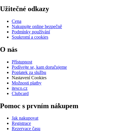
Užitečné odkazy
Cena
Nakupujte online bezpečně
Podmínky používání
Soukromí a cookies
O nás
Přístupnost
Podívejte se, kam doručujeme
Poplatek za službu
Nastavení Cookies
Možnosti platby
itesco.cz
Clubcard
Pomoc s prvním nákupem
Jak nakupovat
Registrace
Rezervace času