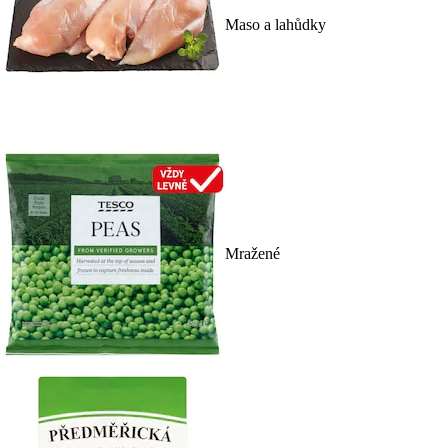
Maso a lahůdky
Mražené