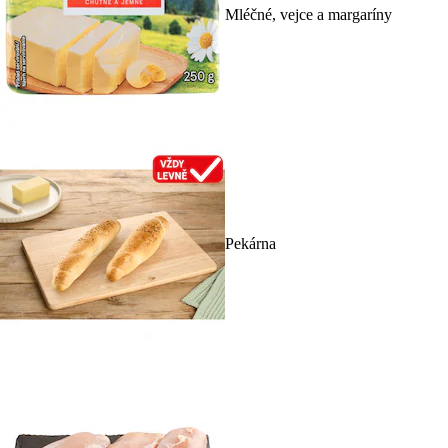
Mléčné, vejce a margaríny
Pekárna