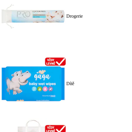
Drogerie
Dítě