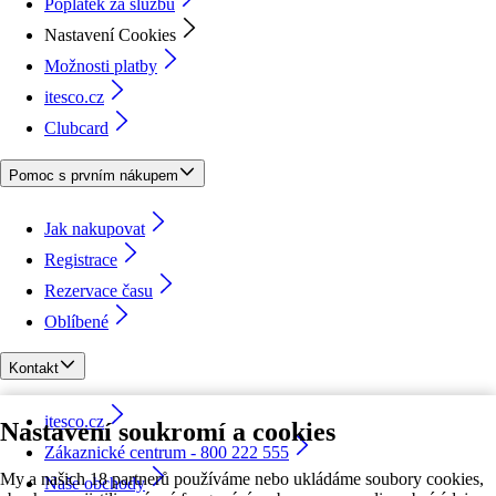
Poplatek za službu
Nastavení Cookies
Možnosti platby
itesco.cz
Clubcard
Pomoc s prvním nákupem
Jak nakupovat
Registrace
Rezervace času
Oblíbené
Kontakt
itesco.cz
Nastavení soukromí a cookies
Zákaznické centrum - 800 222 555
My a našich 18 partnerů používáme nebo ukládáme soubory cookies,
Naše obchody