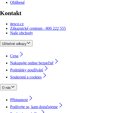
Oblíbené
Kontakt
itesco.cz
Zákaznické centrum - 800 222 555
Naše obchody
Užitečné odkazy
Cena
Nakupujte online bezpečně
Podmínky používání
Soukromí a cookies
O nás
Přístupnost
Podívejte se, kam doručujeme