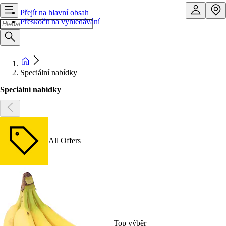
Přejít na hlavní obsah
Přeskočit na vyhledávání
Speciální nabídky
Speciální nabídky
All Offers
Top výběr