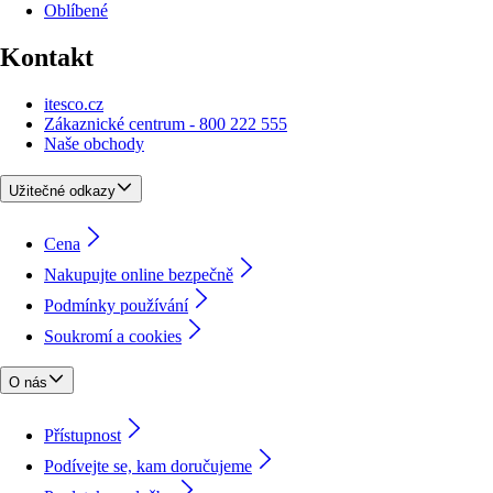
Oblíbené
Kontakt
itesco.cz
Zákaznické centrum - 800 222 555
Naše obchody
Užitečné odkazy
Cena
Nakupujte online bezpečně
Podmínky používání
Soukromí a cookies
O nás
Přístupnost
Podívejte se, kam doručujeme