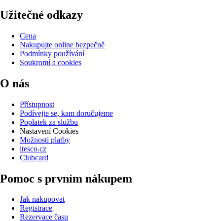
Užitečné odkazy
Cena
Nakupujte online bezpečně
Podmínky používání
Soukromí a cookies
O nás
Přístupnost
Podívejte se, kam doručujeme
Poplatek za službu
Nastavení Cookies
Možnosti platby
itesco.cz
Clubcard
Pomoc s prvním nákupem
Jak nakupovat
Registrace
Rezervace času