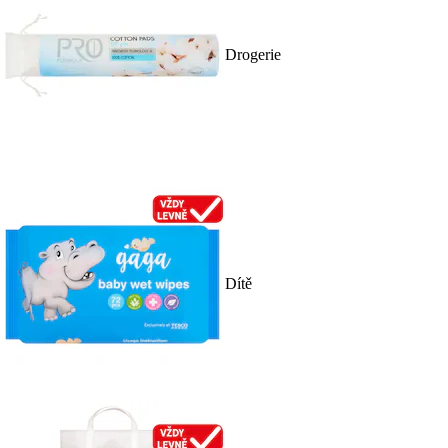
Drogerie
Dítě