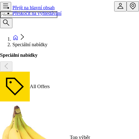
Přejít na hlavní obsah
Přeskočit na vyhledávání
Speciální nabídky
Speciální nabídky
All Offers
Top výběr