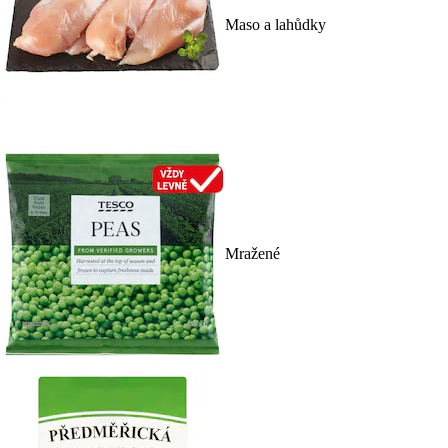
Maso a lahůdky
Mražené