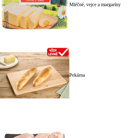
Mléčné, vejce a margaríny
Pekárna