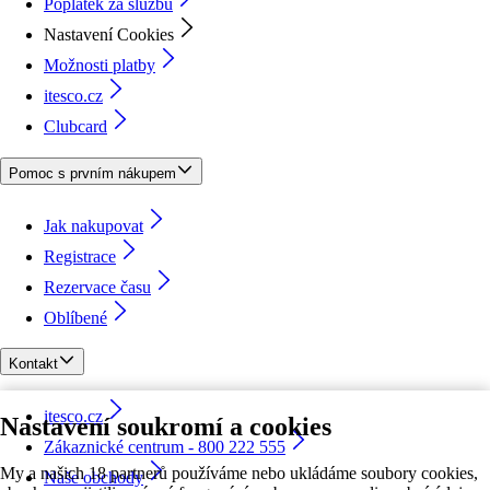
Poplatek za službu
Nastavení Cookies
Možnosti platby
itesco.cz
Clubcard
Pomoc s prvním nákupem
Jak nakupovat
Registrace
Rezervace času
Oblíbené
Kontakt
itesco.cz
Nastavení soukromí a cookies
Zákaznické centrum - 800 222 555
My a našich 18 partnerů používáme nebo ukládáme soubory cookies,
Naše obchody