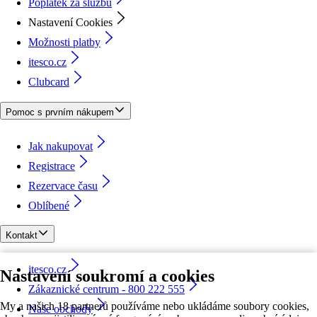
Poplatek za službu
Nastavení Cookies
Možnosti platby
itesco.cz
Clubcard
Pomoc s prvním nákupem
Jak nakupovat
Registrace
Rezervace času
Oblíbené
Kontakt
itesco.cz
Nastavení soukromí a cookies
Zákaznické centrum - 800 222 555
My a našich 18 partnerů používáme nebo ukládáme soubory cookies,
Naše obchody