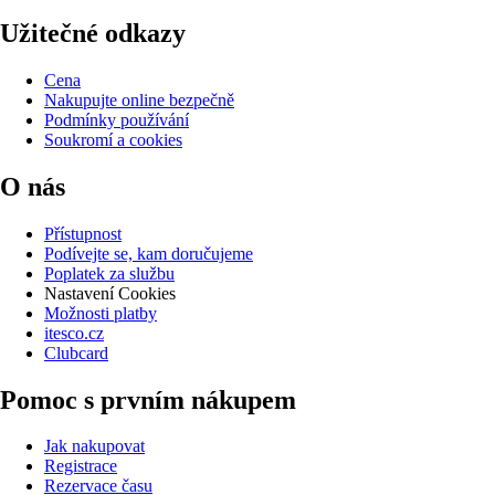
Užitečné odkazy
Cena
Nakupujte online bezpečně
Podmínky používání
Soukromí a cookies
O nás
Přístupnost
Podívejte se, kam doručujeme
Poplatek za službu
Nastavení Cookies
Možnosti platby
itesco.cz
Clubcard
Pomoc s prvním nákupem
Jak nakupovat
Registrace
Rezervace času