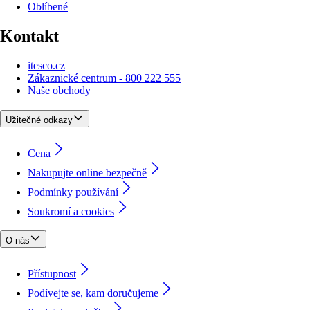
Oblíbené
Kontakt
itesco.cz
Zákaznické centrum - 800 222 555
Naše obchody
Užitečné odkazy
Cena
Nakupujte online bezpečně
Podmínky používání
Soukromí a cookies
O nás
Přístupnost
Podívejte se, kam doručujeme