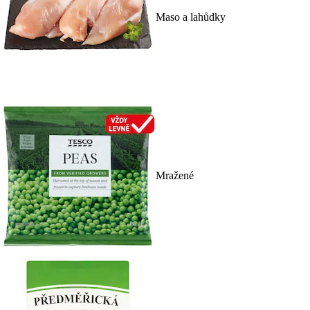
Maso a lahůdky
Mražené