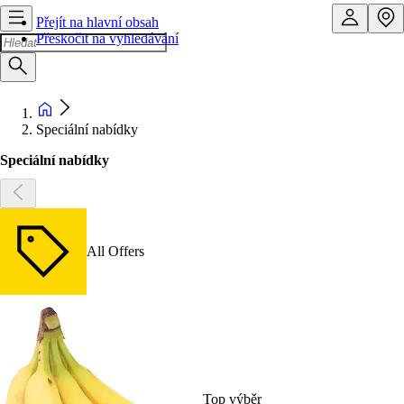
Přejít na hlavní obsah
Přeskočit na vyhledávání
Speciální nabídky
Speciální nabídky
All Offers
Top výběr