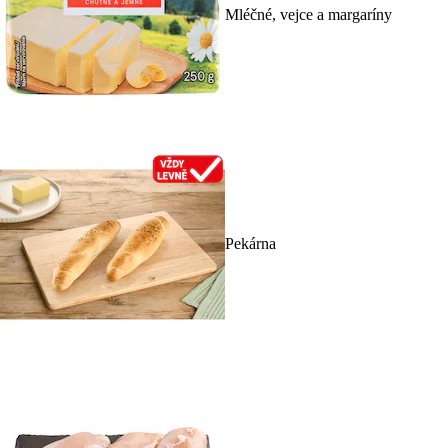
Mléčné, vejce a margaríny
Pekárna