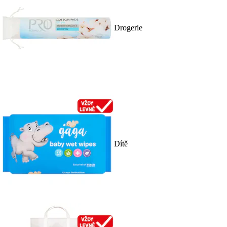
Drogerie
Dítě