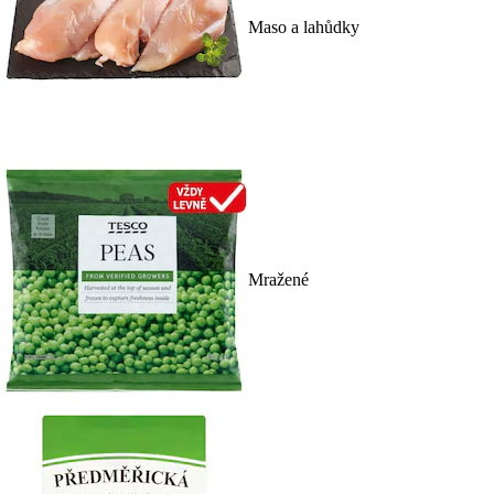
Maso a lahůdky
Mražené