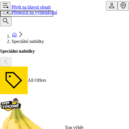
Přejít na hlavní obsah
Přeskočit na vyhledávání
Speciální nabídky
Speciální nabídky
All Offers
Top výběr