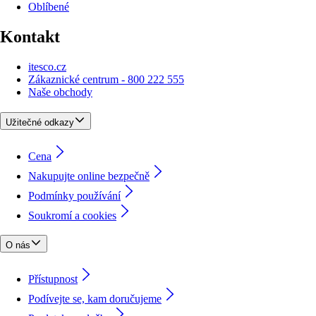
Oblíbené
Kontakt
itesco.cz
Zákaznické centrum - 800 222 555
Naše obchody
Užitečné odkazy
Cena
Nakupujte online bezpečně
Podmínky používání
Soukromí a cookies
O nás
Přístupnost
Podívejte se, kam doručujeme