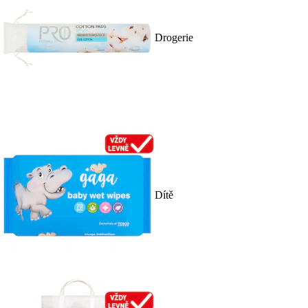
Drogerie
Dítě