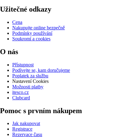
Užitečné odkazy
Cena
Nakupujte online bezpečně
Podmínky používání
Soukromí a cookies
O nás
Přístupnost
Podívejte se, kam doručujeme
Poplatek za službu
Nastavení Cookies
Možnosti platby
itesco.cz
Clubcard
Pomoc s prvním nákupem
Jak nakupovat
Registrace
Rezervace času