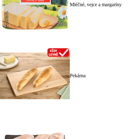
Mléčné, vejce a margaríny
Pekárna