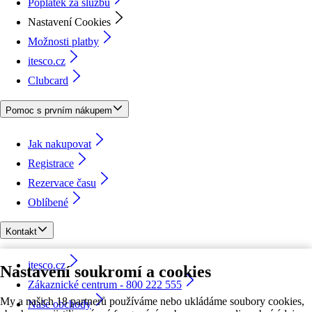
Poplatek za službu
Nastavení Cookies
Možnosti platby
itesco.cz
Clubcard
Pomoc s prvním nákupem
Jak nakupovat
Registrace
Rezervace času
Oblíbené
Kontakt
itesco.cz
Nastavení soukromí a cookies
Zákaznické centrum - 800 222 555
My a našich 18 partnerů používáme nebo ukládáme soubory cookies,
Naše obchody