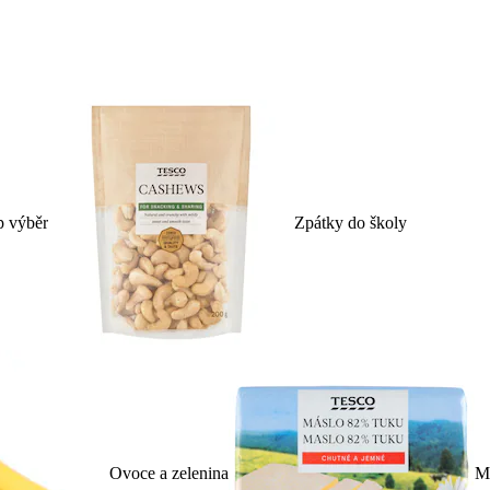
p výběr
Zpátky do školy
Ovoce a zelenina
Ml