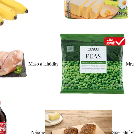
Maso a lahůdky
Mra
Nápoje
Speciální v