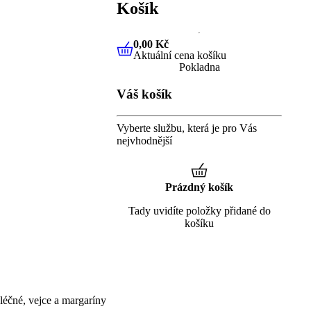
Košík
0,00 Kč
Aktuální cena košíku
0,00 Kč
Aktuální cena košíku
Pokladna
Váš košík
Vyberte službu, která je pro Vás
nejvhodnější
Prázdný košík
Tady uvidíte položky přidané do
košíku
éčné, vejce a margaríny