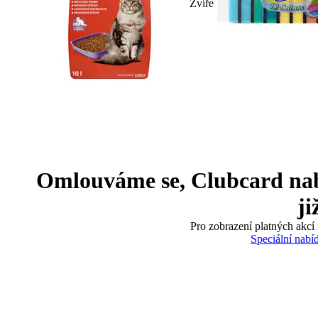
Zvíře
Omlouváme se, Clubcard nabíd
ji
Pro zobrazení platných akcí 
Speciální nabí