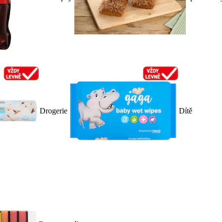
Drogerie
Dítě