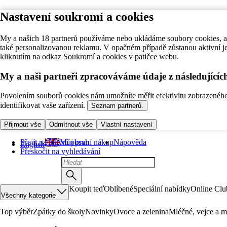
Nastavení soukromí a cookies
My a našich 18 partnerů používáme nebo ukládáme soubory cookies, ab
také personalizovanou reklamu. V opačném případě zůstanou aktivní j
kliknutím na odkaz Soukromí a cookies v patičce webu.
My a naši partneři zpracováváme údaje z následující
Povolením souborů cookies nám umožníte měřit efektivitu zobrazeného o
identifikovat vaše zařízení.
Seznam partnerů.
Přijmout vše
Odmítnout vše
Vlastní nastavení
Přejít na hlavní obsah
Můj první nákup
Nápověda
English
Přeskočit na vyhledávání
Koupit teď
Oblíbené
Speciální nabídky
Online Clu
Všechny kategorie
Top výběr
Zpátky do školy
Novinky
Ovoce a zelenina
Mléčné, vejce a m