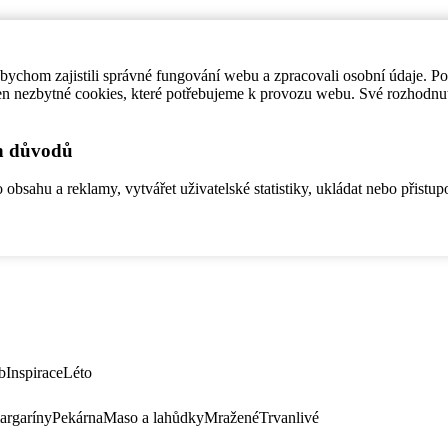
ychom zajistili správné fungování webu a zpracovali osobní údaje. P
en nezbytné cookies, které potřebujeme k provozu webu. Své rozhodnu
ch důvodů
bsahu a reklamy, vytvářet uživatelské statistiky, ukládat nebo přistup
b
Inspirace
Léto
argaríny
Pekárna
Maso a lahůdky
Mražené
Trvanlivé