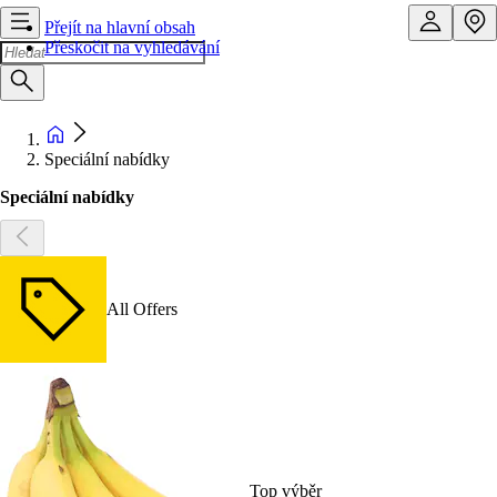
Přejít na hlavní obsah
Přeskočit na vyhledávání
Speciální nabídky
Speciální nabídky
All Offers
Top výběr