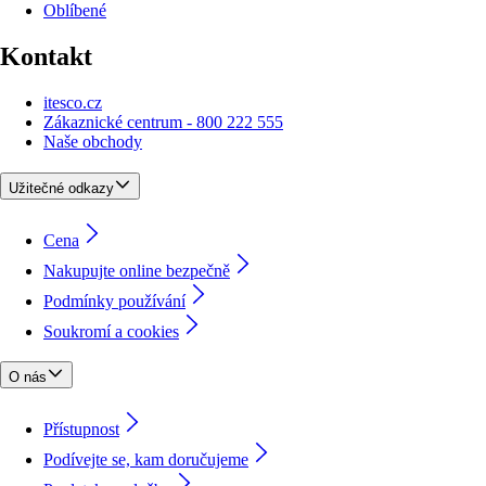
Oblíbené
Kontakt
itesco.cz
Zákaznické centrum - 800 222 555
Naše obchody
Užitečné odkazy
Cena
Nakupujte online bezpečně
Podmínky používání
Soukromí a cookies
O nás
Přístupnost
Podívejte se, kam doručujeme