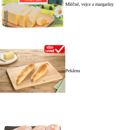
Mléčné, vejce a margaríny
Pekárna