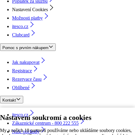
Poplatek za službu
Nastavení Cookies
Možnosti platby
itesco.cz
Clubcard
Pomoc s prvním nákupem
Jak nakupovat
Registrace
Rezervace času
Oblíbené
Kontakt
itesco.cz
Nastavení soukromí a cookies
Zákaznické centrum - 800 222 555
My a našich 18 partnerů používáme nebo ukládáme soubory cookies,
Naše obchody