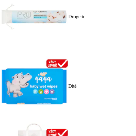
Drogerie
Dítě