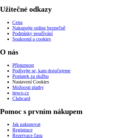
Užitečné odkazy
Cena
Nakupujte online bezpečně
Podmínky používání
Soukromí a cookies
O nás
Přístupnost
Podívejte se, kam doručujeme
Poplatek za službu
Nastavení Cookies
Možnosti platby
itesco.cz
Clubcard
Pomoc s prvním nákupem
Jak nakupovat
Registrace
Rezervace času