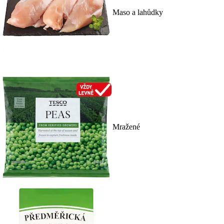
Maso a lahůdky
Mražené