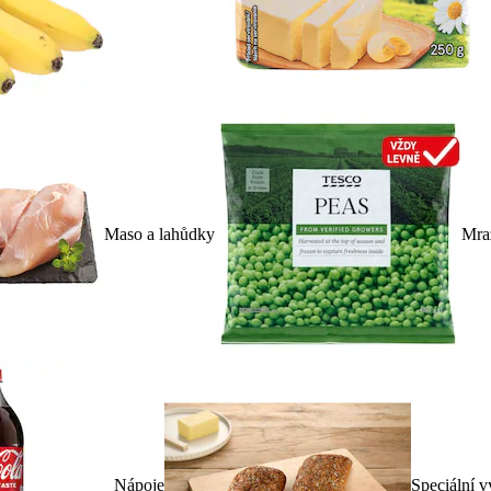
Maso a lahůdky
Mra
Nápoje
Speciální v