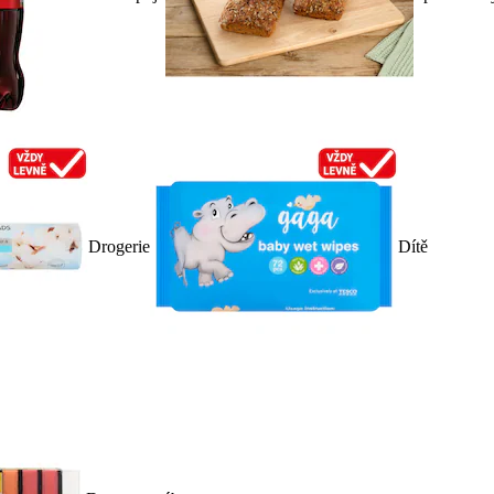
Drogerie
Dítě