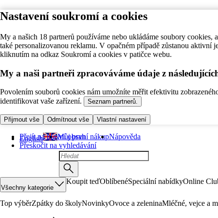
Nastavení soukromí a cookies
My a našich 18 partnerů používáme nebo ukládáme soubory cookies, ab
také personalizovanou reklamu. V opačném případě zůstanou aktivní j
kliknutím na odkaz Soukromí a cookies v patičce webu.
My a naši partneři zpracováváme údaje z následující
Povolením souborů cookies nám umožníte měřit efektivitu zobrazeného o
identifikovat vaše zařízení.
Seznam partnerů.
Přijmout vše
Odmítnout vše
Vlastní nastavení
Přejít na hlavní obsah
Můj první nákup
Nápověda
English
Přeskočit na vyhledávání
Koupit teď
Oblíbené
Speciální nabídky
Online Clu
Všechny kategorie
Top výběr
Zpátky do školy
Novinky
Ovoce a zelenina
Mléčné, vejce a m