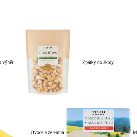
p výběr
Zpátky do školy
Ovoce a zelenina
Ml