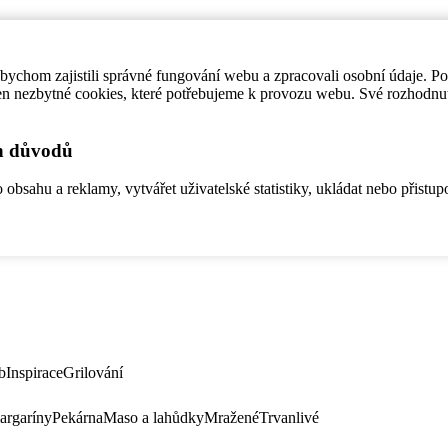
ychom zajistili správné fungování webu a zpracovali osobní údaje. P
en nezbytné cookies, které potřebujeme k provozu webu. Své rozhodnu
ch důvodů
bsahu a reklamy, vytvářet uživatelské statistiky, ukládat nebo přistup
b
Inspirace
Grilování
argaríny
Pekárna
Maso a lahůdky
Mražené
Trvanlivé