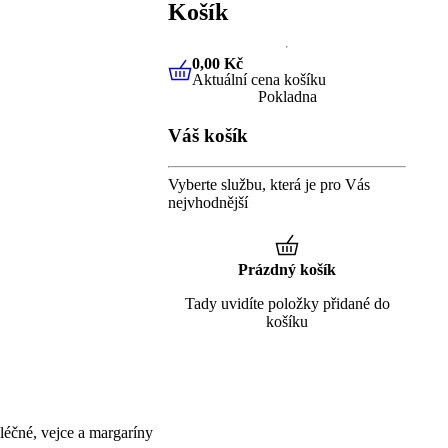
Košík
0,00 Kč
Aktuální cena košíku
0,00 Kč
Aktuální cena košíku
Pokladna
Váš košík
Vyberte službu, která je pro Vás
nejvhodnější
Prázdný košík
Tady uvidíte položky přidané do
košíku
éčné, vejce a margaríny