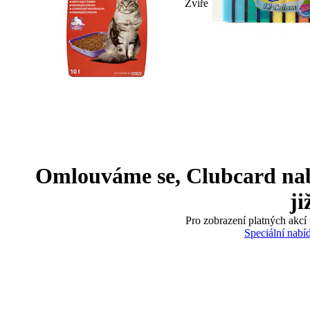
Zvíře
Omlouváme se, Clubcard nabíd
ji
Pro zobrazení platných akcí 
Speciální nabí