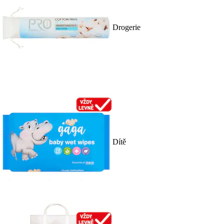
Drogerie
Dítě