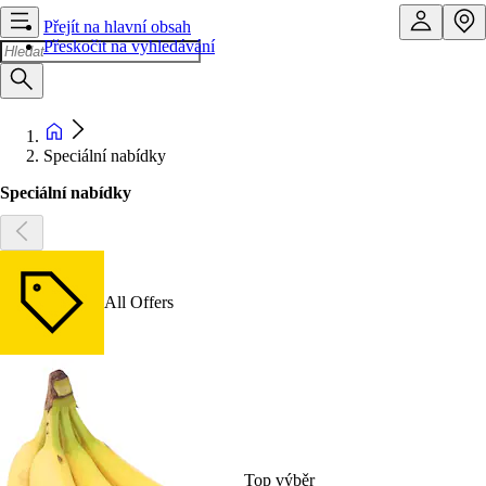
Přejít na hlavní obsah
Přeskočit na vyhledávání
Speciální nabídky
Speciální nabídky
All Offers
Top výběr