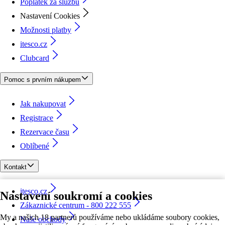
Poplatek za službu
Nastavení Cookies
Možnosti platby
itesco.cz
Clubcard
Pomoc s prvním nákupem
Jak nakupovat
Registrace
Rezervace času
Oblíbené
Kontakt
itesco.cz
Nastavení soukromí a cookies
Zákaznické centrum - 800 222 555
My a našich 18 partnerů používáme nebo ukládáme soubory cookies,
Naše obchody