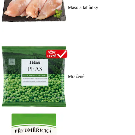
Maso a lahůdky
Mražené