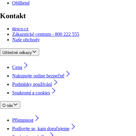
Oblíbené
Kontakt
itesco.cz
Zákaznické centrum - 800 222 555
Naše obchody
Užitečné odkazy
Cena
Nakupujte online bezpečně
Podmínky používání
Soukromí a cookies
O nás
Přístupnost
Podívejte se, kam doručujeme