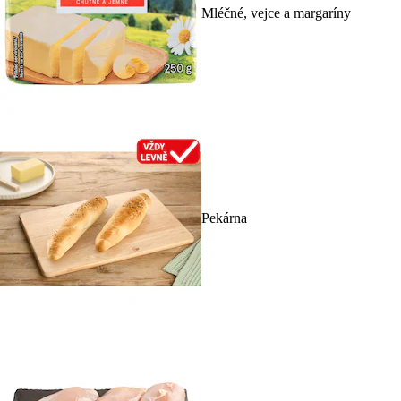
Mléčné, vejce a margaríny
Pekárna