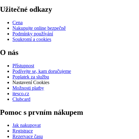
Užitečné odkazy
Cena
Nakupujte online bezpečně
Podmínky používání
Soukromí a cookies
O nás
Přístupnost
Podívejte se, kam doručujeme
Poplatek za službu
Nastavení Cookies
Možnosti platby
itesco.cz
Clubcard
Pomoc s prvním nákupem
Jak nakupovat
Registrace
Rezervace času