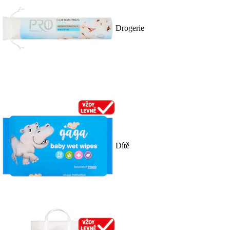
Drogerie
Dítě