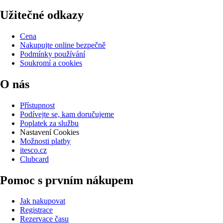
Užitečné odkazy
Cena
Nakupujte online bezpečně
Podmínky používání
Soukromí a cookies
O nás
Přístupnost
Podívejte se, kam doručujeme
Poplatek za službu
Nastavení Cookies
Možnosti platby
itesco.cz
Clubcard
Pomoc s prvním nákupem
Jak nakupovat
Registrace
Rezervace času