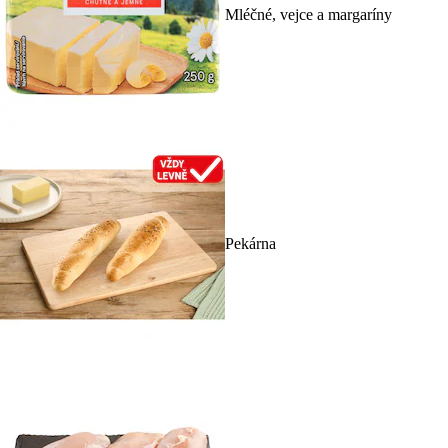
Mléčné, vejce a margaríny
Pekárna