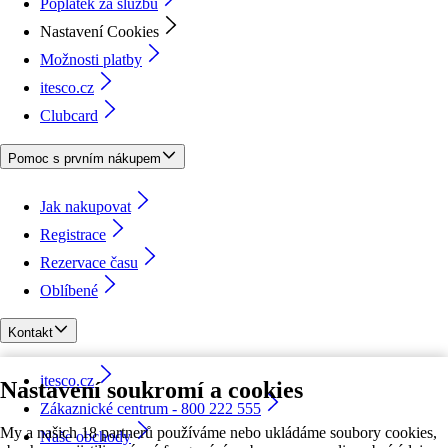
Poplatek za službu
Nastavení Cookies
Možnosti platby
itesco.cz
Clubcard
Pomoc s prvním nákupem
Jak nakupovat
Registrace
Rezervace času
Oblíbené
Kontakt
itesco.cz
Nastavení soukromí a cookies
Zákaznické centrum - 800 222 555
My a našich 18 partnerů používáme nebo ukládáme soubory cookies,
Naše obchody