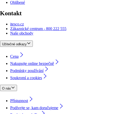
Oblíbené
Kontakt
itesco.cz
Zákaznické centrum - 800 222 555
Naše obchody
Užitečné odkazy
Cena
Nakupujte online bezpečně
Podmínky používání
Soukromí a cookies
O nás
Přístupnost
Podívejte se, kam doručujeme