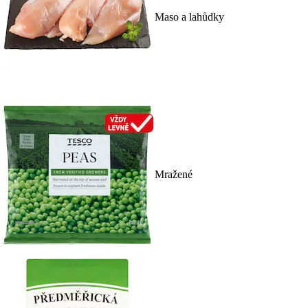
Maso a lahůdky
Mražené