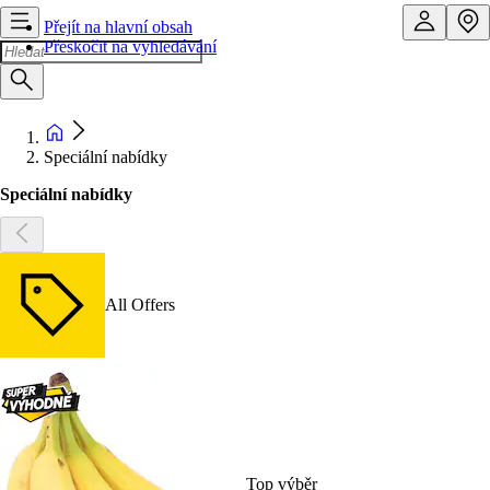
Přejít na hlavní obsah
Přeskočit na vyhledávání
Speciální nabídky
Speciální nabídky
All Offers
Top výběr