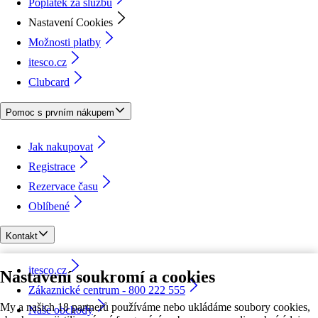
Poplatek za službu
Nastavení Cookies
Možnosti platby
itesco.cz
Clubcard
Pomoc s prvním nákupem
Jak nakupovat
Registrace
Rezervace času
Oblíbené
Kontakt
itesco.cz
Nastavení soukromí a cookies
Zákaznické centrum - 800 222 555
My a našich 18 partnerů používáme nebo ukládáme soubory cookies,
Naše obchody