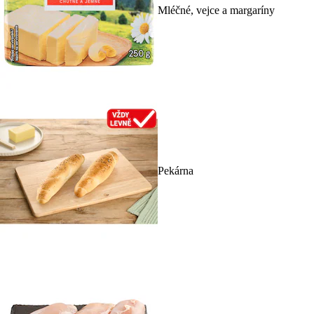
Mléčné, vejce a margaríny
Pekárna