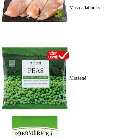
Maso a lahůdky
Mražené