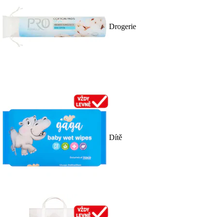
Drogerie
Dítě