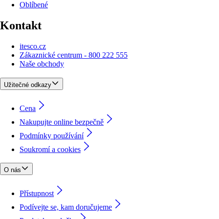
Oblíbené
Kontakt
itesco.cz
Zákaznické centrum - 800 222 555
Naše obchody
Užitečné odkazy
Cena
Nakupujte online bezpečně
Podmínky používání
Soukromí a cookies
O nás
Přístupnost
Podívejte se, kam doručujeme