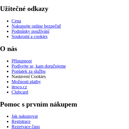
Užitečné odkazy
Cena
Nakupujte online bezpečně
Podmínky používání
Soukromí a cookies
O nás
Přístupnost
Podívejte se, kam doručujeme
Poplatek za službu
Nastavení Cookies
Možnosti platby
itesco.cz
Clubcard
Pomoc s prvním nákupem
Jak nakupovat
Registrace
Rezervace času