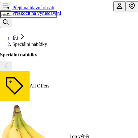
Přejít na hlavní obsah
Přeskočit na vyhledávání
Speciální nabídky
Speciální nabídky
All Offers
Top výběr