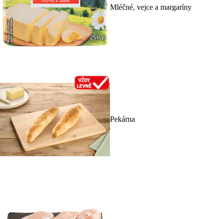
Mléčné, vejce a margaríny
Pekárna