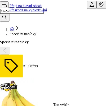
Přejít na hlavní obsah
Přeskočit na vyhledávání
Speciální nabídky
Speciální nabídky
All Offers
Top výběr