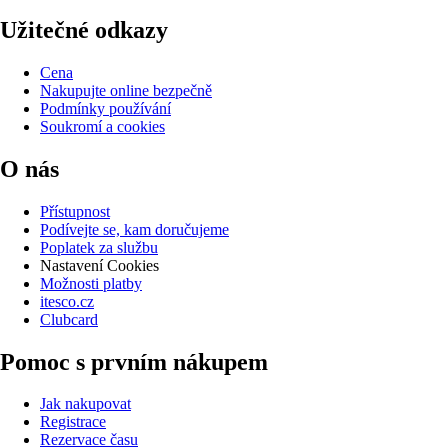
Užitečné odkazy
Cena
Nakupujte online bezpečně
Podmínky používání
Soukromí a cookies
O nás
Přístupnost
Podívejte se, kam doručujeme
Poplatek za službu
Nastavení Cookies
Možnosti platby
itesco.cz
Clubcard
Pomoc s prvním nákupem
Jak nakupovat
Registrace
Rezervace času