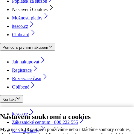
Poplatek za službu
Nastavení Cookies
Možnosti platby
itesco.cz
Clubcard
Pomoc s prvním nákupem
Jak nakupovat
Registrace
Rezervace času
Oblíbené
Kontakt
itesco.cz
Nastavení soukromí a cookies
Zákaznické centrum - 800 222 555
My a našich 18 partnerů používáme nebo ukládáme soubory cookies,
Naše obchody