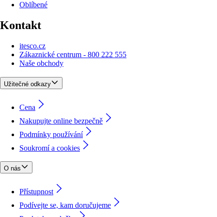
Oblíbené
Kontakt
itesco.cz
Zákaznické centrum - 800 222 555
Naše obchody
Užitečné odkazy
Cena
Nakupujte online bezpečně
Podmínky používání
Soukromí a cookies
O nás
Přístupnost
Podívejte se, kam doručujeme