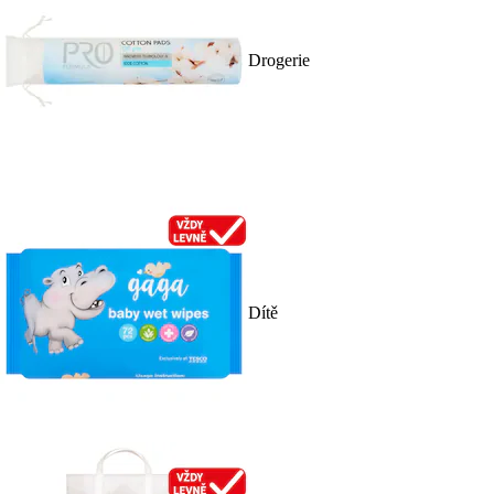
Drogerie
Dítě