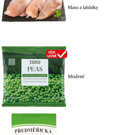
Maso a lahůdky
Mražené