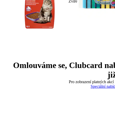
Zvíře
Omlouváme se, Clubcard nabíd
ji
Pro zobrazení platných akcí 
Speciální nabí