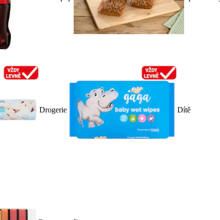
Drogerie
Dítě