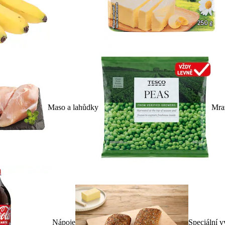
Maso a lahůdky
Mra
Nápoje
Speciální v