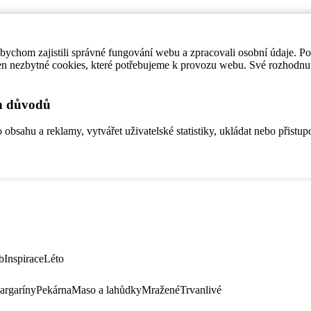
ychom zajistili správné fungování webu a zpracovali osobní údaje. P
en nezbytné cookies, které potřebujeme k provozu webu. Své rozhodnu
ch důvodů
bsahu a reklamy, vytvářet uživatelské statistiky, ukládat nebo přistup
b
Inspirace
Léto
argaríny
Pekárna
Maso a lahůdky
Mražené
Trvanlivé