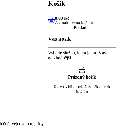
Košík
0,00 Kč
Aktuální cena košíku
0,00 Kč
Aktuální cena košíku
Pokladna
Váš košík
Vyberte službu, která je pro Vás
nejvhodnější
Prázdný košík
Tady uvidíte položky přidané do
košíku
éčné, vejce a margaríny