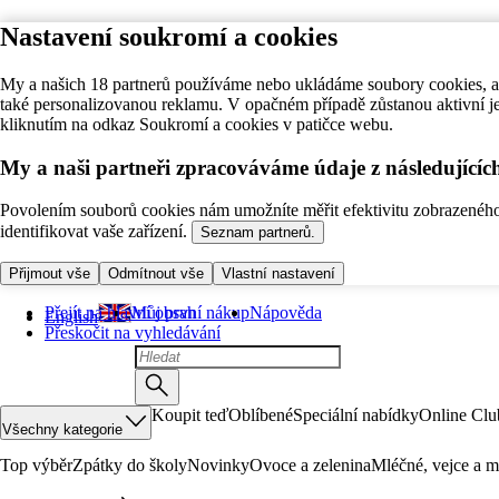
Nastavení soukromí a cookies
My a našich 18 partnerů používáme nebo ukládáme soubory cookies, ab
také personalizovanou reklamu. V opačném případě zůstanou aktivní j
kliknutím na odkaz Soukromí a cookies v patičce webu.
My a naši partneři zpracováváme údaje z následující
Povolením souborů cookies nám umožníte měřit efektivitu zobrazeného o
identifikovat vaše zařízení.
Seznam partnerů.
Přijmout vše
Odmítnout vše
Vlastní nastavení
Přejít na hlavní obsah
Můj první nákup
Nápověda
English
Přeskočit na vyhledávání
Koupit teď
Oblíbené
Speciální nabídky
Online Clu
Všechny kategorie
Top výběr
Zpátky do školy
Novinky
Ovoce a zelenina
Mléčné, vejce a m