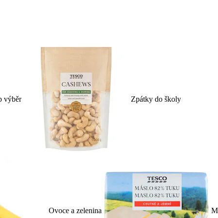
p výběr
Zpátky do školy
Ovoce a zelenina
Ml