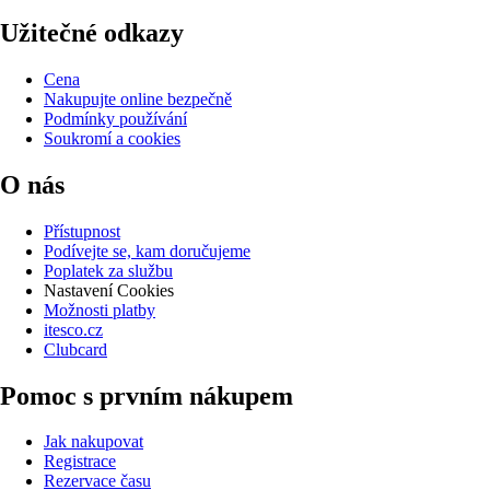
Užitečné odkazy
Cena
Nakupujte online bezpečně
Podmínky používání
Soukromí a cookies
O nás
Přístupnost
Podívejte se, kam doručujeme
Poplatek za službu
Nastavení Cookies
Možnosti platby
itesco.cz
Clubcard
Pomoc s prvním nákupem
Jak nakupovat
Registrace
Rezervace času