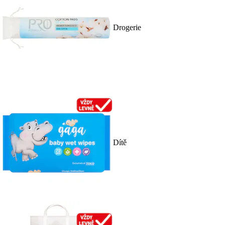
Drogerie
Dítě