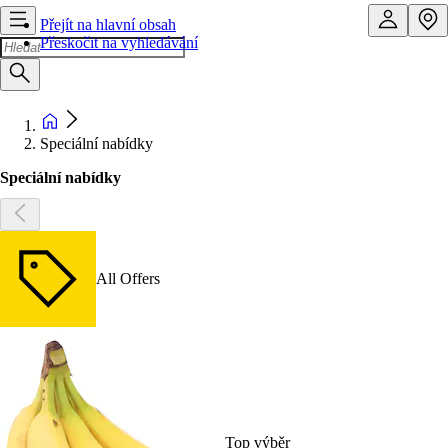
Přejít na hlavní obsah
Přeskočit na vyhledávání
Speciální nabídky
Speciální nabídky
All Offers
Top výběr