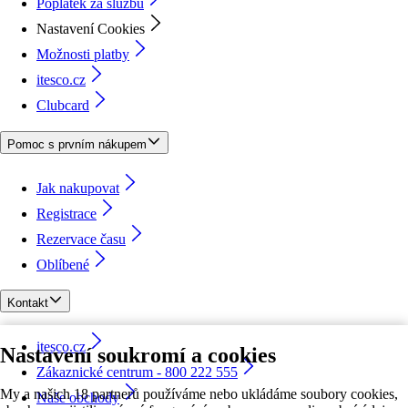
Poplatek za službu
Nastavení Cookies
Možnosti platby
itesco.cz
Clubcard
Pomoc s prvním nákupem
Jak nakupovat
Registrace
Rezervace času
Oblíbené
Kontakt
itesco.cz
Nastavení soukromí a cookies
Zákaznické centrum - 800 222 555
My a našich 18 partnerů používáme nebo ukládáme soubory cookies,
Naše obchody