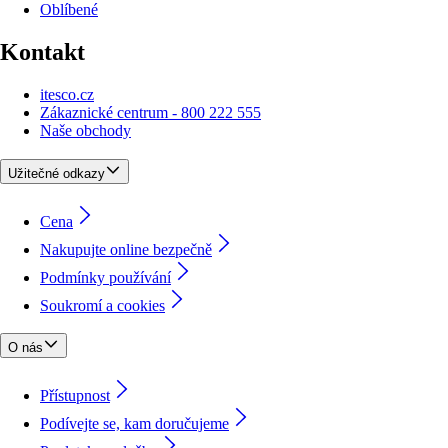
Oblíbené
Kontakt
itesco.cz
Zákaznické centrum - 800 222 555
Naše obchody
Užitečné odkazy
Cena
Nakupujte online bezpečně
Podmínky používání
Soukromí a cookies
O nás
Přístupnost
Podívejte se, kam doručujeme