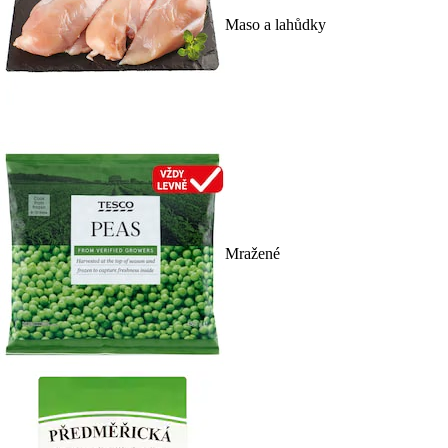
Maso a lahůdky
Mražené