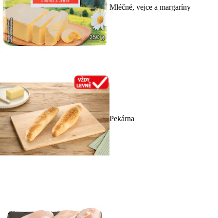
Mléčné, vejce a margaríny
Pekárna