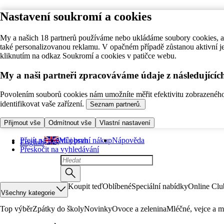
Nastavení soukromí a cookies
My a našich 18 partnerů používáme nebo ukládáme soubory cookies, ab
také personalizovanou reklamu. V opačném případě zůstanou aktivní j
kliknutím na odkaz Soukromí a cookies v patičce webu.
My a naši partneři zpracováváme údaje z následující
Povolením souborů cookies nám umožníte měřit efektivitu zobrazeného o
identifikovat vaše zařízení.
Seznam partnerů.
Přijmout vše
Odmítnout vše
Vlastní nastavení
Přejít na hlavní obsah
Můj první nákup
Nápověda
English
Přeskočit na vyhledávání
Koupit teď
Oblíbené
Speciální nabídky
Online Clu
Všechny kategorie
Top výběr
Zpátky do školy
Novinky
Ovoce a zelenina
Mléčné, vejce a m