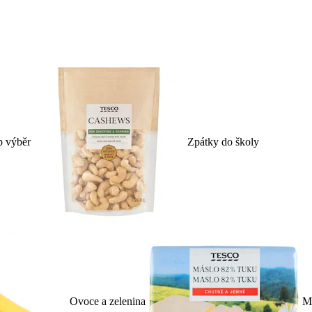
p výběr
Zpátky do školy
Ovoce a zelenina
Ml