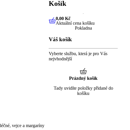
Košík
0,00 Kč
Aktuální cena košíku
0,00 Kč
Aktuální cena košíku
Pokladna
Váš košík
Vyberte službu, která je pro Vás
nejvhodnější
Prázdný košík
Tady uvidíte položky přidané do
košíku
éčné, vejce a margaríny