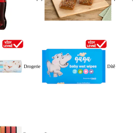
Drogerie
Dítě