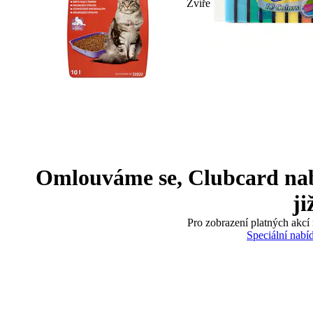
Zvíře
Omlouváme se, Clubcard nabíd
ji
Pro zobrazení platných akcí 
Speciální nabí