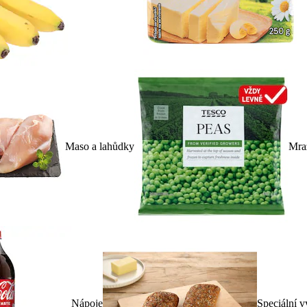
Maso a lahůdky
Mra
Nápoje
Speciální v