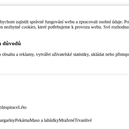
ychom zajistili správné fungování webu a zpracovali osobní údaje. P
en nezbytné cookies, které potřebujeme k provozu webu. Své rozhodnu
ch důvodů
bsahu a reklamy, vytvářet uživatelské statistiky, ukládat nebo přistup
b
Inspirace
Léto
argaríny
Pekárna
Maso a lahůdky
Mražené
Trvanlivé