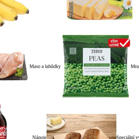
Maso a lahůdky
Mra
Nápoje
Speciální v