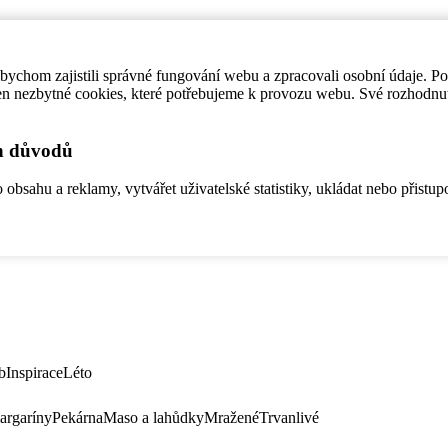
ychom zajistili správné fungování webu a zpracovali osobní údaje. P
en nezbytné cookies, které potřebujeme k provozu webu. Své rozhodnu
ch důvodů
bsahu a reklamy, vytvářet uživatelské statistiky, ukládat nebo přistup
b
Inspirace
Léto
argaríny
Pekárna
Maso a lahůdky
Mražené
Trvanlivé