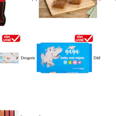
Drogerie
Dítě