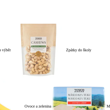
p výběr
Zpátky do školy
Ovoce a zelenina
Ml