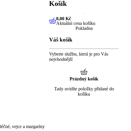
Košík
0,00 Kč
Aktuální cena košíku
0,00 Kč
Aktuální cena košíku
Pokladna
Váš košík
Vyberte službu, která je pro Vás
nejvhodnější
Prázdný košík
Tady uvidíte položky přidané do
košíku
éčné, vejce a margaríny