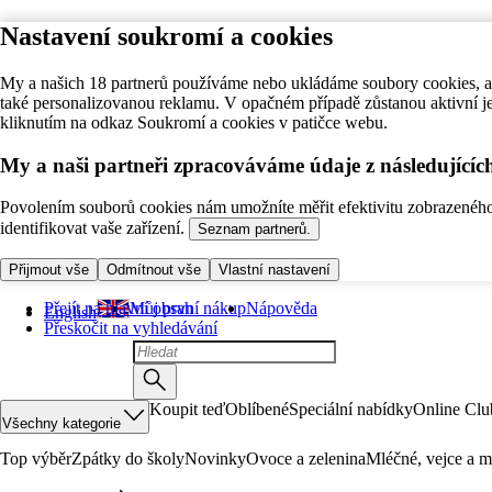
Nastavení soukromí a cookies
My a našich 18 partnerů používáme nebo ukládáme soubory cookies, ab
také personalizovanou reklamu. V opačném případě zůstanou aktivní j
kliknutím na odkaz Soukromí a cookies v patičce webu.
My a naši partneři zpracováváme údaje z následující
Povolením souborů cookies nám umožníte měřit efektivitu zobrazeného o
identifikovat vaše zařízení.
Seznam partnerů.
Přijmout vše
Odmítnout vše
Vlastní nastavení
Přejít na hlavní obsah
Můj první nákup
Nápověda
English
Přeskočit na vyhledávání
Koupit teď
Oblíbené
Speciální nabídky
Online Clu
Všechny kategorie
Top výběr
Zpátky do školy
Novinky
Ovoce a zelenina
Mléčné, vejce a m