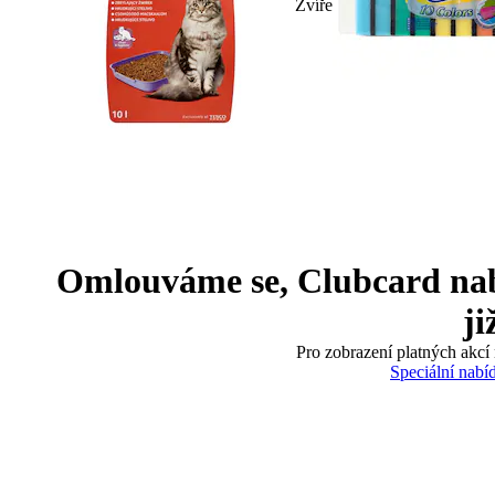
Zvíře
Omlouváme se, Clubcard nabíd
ji
Pro zobrazení platných akcí 
Speciální nabí