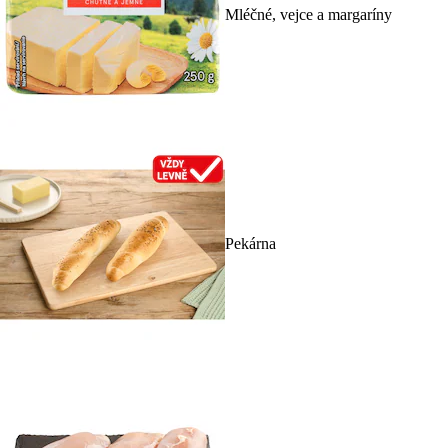
Mléčné, vejce a margaríny
Pekárna