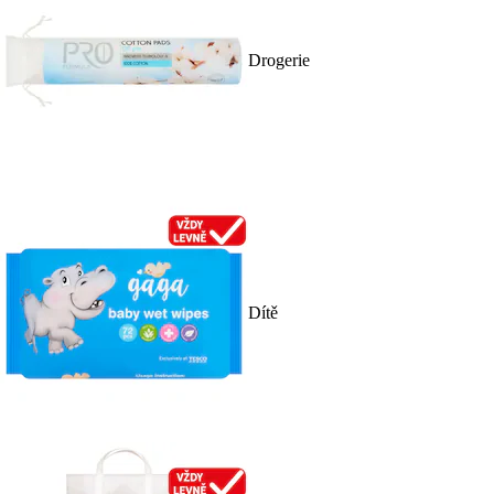
Drogerie
Dítě