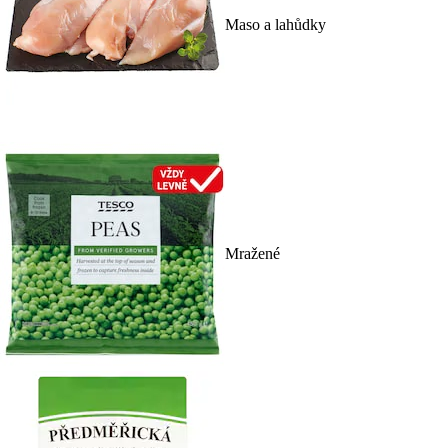
Maso a lahůdky
Mražené