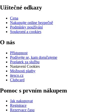
Užitečné odkazy
Cena
Nakupujte online bezpečně
Podmínky používání
Soukromí a cookies
O nás
Přístupnost
Podívejte se, kam doručujeme
Poplatek za službu
Nastavení Cookies
Možnosti platby
itesco.cz
Clubcard
Pomoc s prvním nákupem
Jak nakupovat
Registrace
Rezervace času