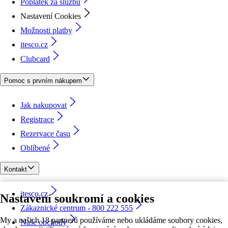
Poplatek za službu
Nastavení Cookies
Možnosti platby
itesco.cz
Clubcard
Pomoc s prvním nákupem
Jak nakupovat
Registrace
Rezervace času
Oblíbené
Kontakt
itesco.cz
Nastavení soukromí a cookies
Zákaznické centrum - 800 222 555
My a našich 18 partnerů používáme nebo ukládáme soubory cookies,
Naše obchody