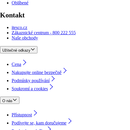
Oblíbené
Kontakt
itesco.cz
Zákaznické centrum - 800 222 555
Naše obchody
Užitečné odkazy
Cena
Nakupujte online bezpečně
Podmínky používání
Soukromí a cookies
O nás
Přístupnost
Podívejte se, kam doručujeme