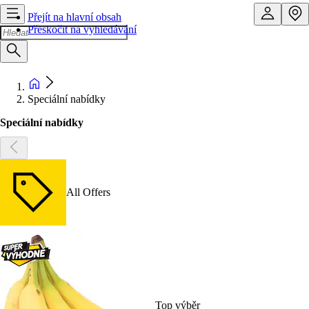
Přejít na hlavní obsah
Přeskočit na vyhledávání
Speciální nabídky
Speciální nabídky
All Offers
Top výběr