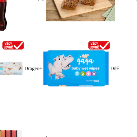
Drogerie
Dítě