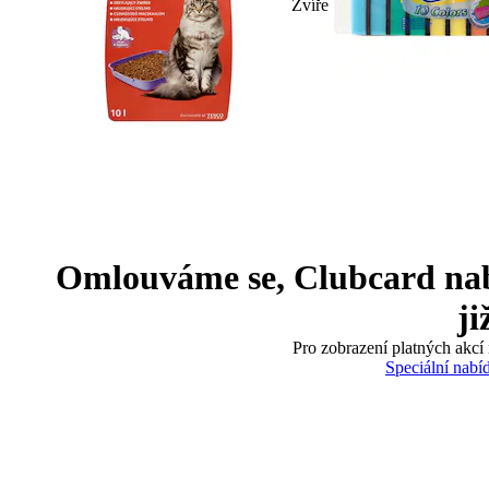
Zvíře
Omlouváme se, Clubcard nabíd
ji
Pro zobrazení platných akcí 
Speciální nabí