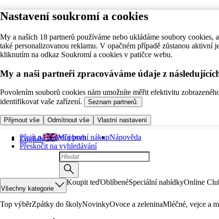
Nastavení soukromí a cookies
My a našich 18 partnerů používáme nebo ukládáme soubory cookies, ab
také personalizovanou reklamu. V opačném případě zůstanou aktivní j
kliknutím na odkaz Soukromí a cookies v patičce webu.
My a naši partneři zpracováváme údaje z následující
Povolením souborů cookies nám umožníte měřit efektivitu zobrazeného o
identifikovat vaše zařízení.
Seznam partnerů.
Přijmout vše
Odmítnout vše
Vlastní nastavení
Přejít na hlavní obsah
Můj první nákup
Nápověda
English
Přeskočit na vyhledávání
Koupit teď
Oblíbené
Speciální nabídky
Online Clu
Všechny kategorie
Top výběr
Zpátky do školy
Novinky
Ovoce a zelenina
Mléčné, vejce a m