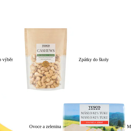
p výběr
Zpátky do školy
Ovoce a zelenina
Ml