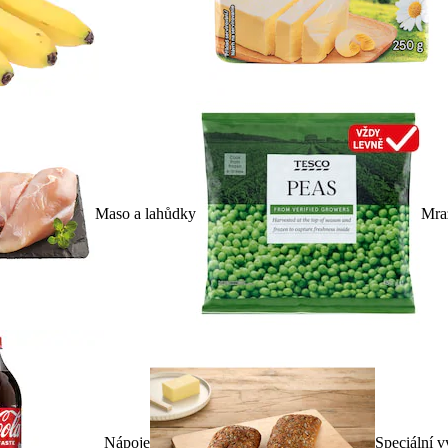
Maso a lahůdky
Mra
Nápoje
Speciální v