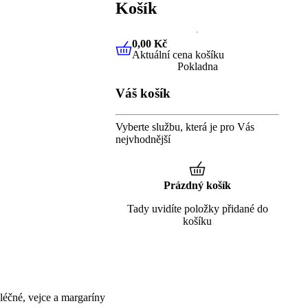
Košík
0,00 Kč
Aktuální cena košíku
0,00 Kč
Aktuální cena košíku
Pokladna
Váš košík
Vyberte službu, která je pro Vás
nejvhodnější
Prázdný košík
Tady uvidíte položky přidané do
košíku
éčné, vejce a margaríny