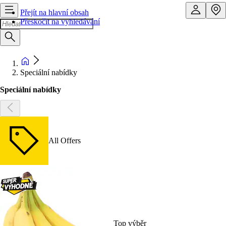
Přejít na hlavní obsah
Přeskočit na vyhledávání
Speciální nabídky
Speciální nabídky
All Offers
Top výběr