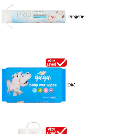
Drogerie
Dítě