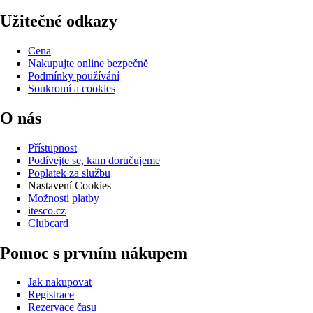
Užitečné odkazy
Cena
Nakupujte online bezpečně
Podmínky používání
Soukromí a cookies
O nás
Přístupnost
Podívejte se, kam doručujeme
Poplatek za službu
Nastavení Cookies
Možnosti platby
itesco.cz
Clubcard
Pomoc s prvním nákupem
Jak nakupovat
Registrace
Rezervace času