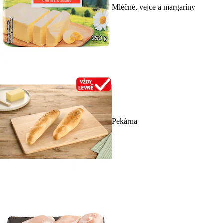
Mléčné, vejce a margaríny
Pekárna