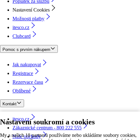
Poplatek za službu
Nastavení Cookies
Možnosti platby
itesco.cz
Clubcard
Pomoc s prvním nákupem
Jak nakupovat
Registrace
Rezervace času
Oblíbené
Kontakt
itesco.cz
Nastavení soukromí a cookies
Zákaznické centrum - 800 222 555
My a našich 18 partnerů používáme nebo ukládáme soubory cookies,
Naše obchody