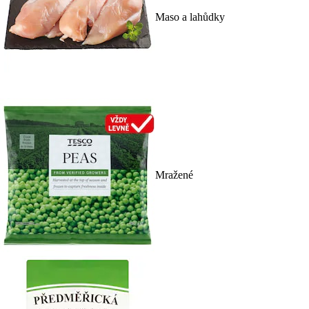
Maso a lahůdky
Mražené