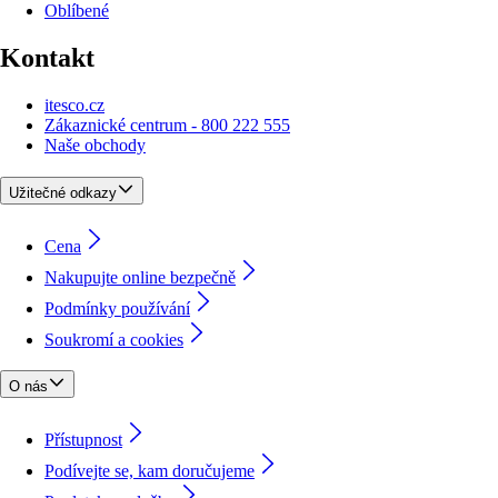
Oblíbené
Kontakt
itesco.cz
Zákaznické centrum - 800 222 555
Naše obchody
Užitečné odkazy
Cena
Nakupujte online bezpečně
Podmínky používání
Soukromí a cookies
O nás
Přístupnost
Podívejte se, kam doručujeme