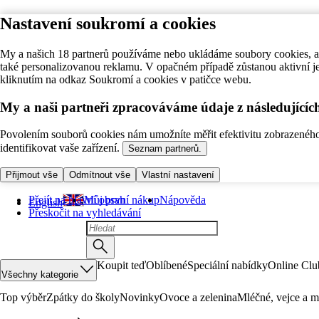
Nastavení soukromí a cookies
My a našich 18 partnerů používáme nebo ukládáme soubory cookies, ab
také personalizovanou reklamu. V opačném případě zůstanou aktivní j
kliknutím na odkaz Soukromí a cookies v patičce webu.
My a naši partneři zpracováváme údaje z následující
Povolením souborů cookies nám umožníte měřit efektivitu zobrazeného o
identifikovat vaše zařízení.
Seznam partnerů.
Přijmout vše
Odmítnout vše
Vlastní nastavení
Přejít na hlavní obsah
Můj první nákup
Nápověda
English
Přeskočit na vyhledávání
Koupit teď
Oblíbené
Speciální nabídky
Online Clu
Všechny kategorie
Top výběr
Zpátky do školy
Novinky
Ovoce a zelenina
Mléčné, vejce a m