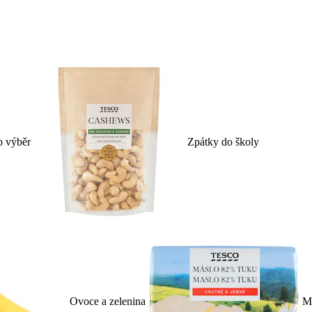
p výběr
Zpátky do školy
Ovoce a zelenina
Ml