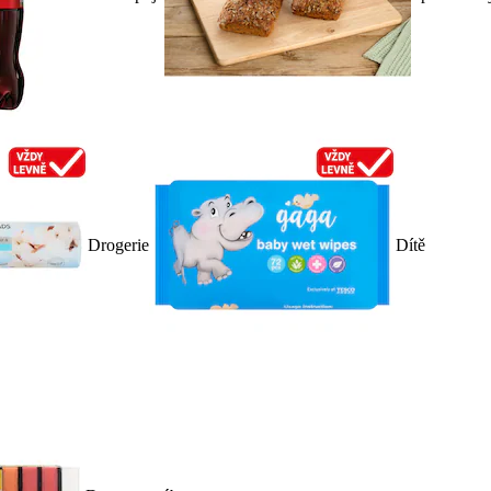
Drogerie
Dítě