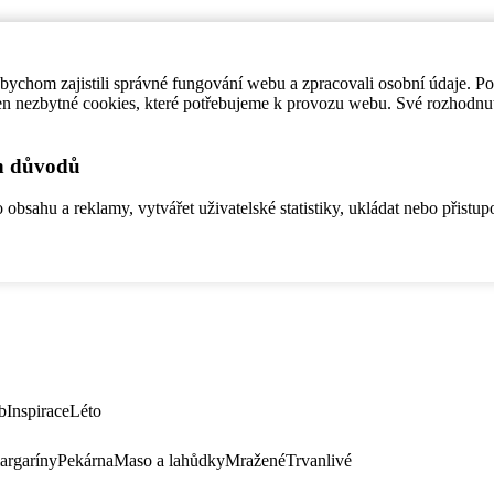
ychom zajistili správné fungování webu a zpracovali osobní údaje. P
en nezbytné cookies, které potřebujeme k provozu webu. Své rozhodnu
ch důvodů
bsahu a reklamy, vytvářet uživatelské statistiky, ukládat nebo přistup
b
Inspirace
Léto
argaríny
Pekárna
Maso a lahůdky
Mražené
Trvanlivé