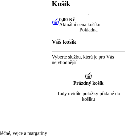
Košík
0,00 Kč
Aktuální cena košíku
0,00 Kč
Aktuální cena košíku
Pokladna
Váš košík
Vyberte službu, která je pro Vás
nejvhodnější
Prázdný košík
Tady uvidíte položky přidané do
košíku
éčné, vejce a margaríny