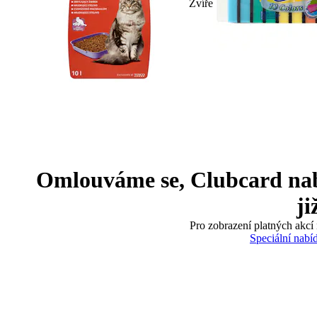
Zvíře
Omlouváme se, Clubcard nabíd
ji
Pro zobrazení platných akcí 
Speciální nabí