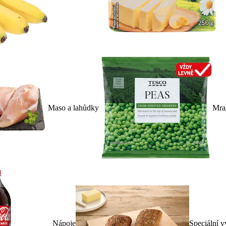
Maso a lahůdky
Mra
Nápoje
Speciální v