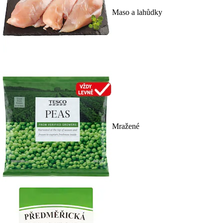
Maso a lahůdky
Mražené