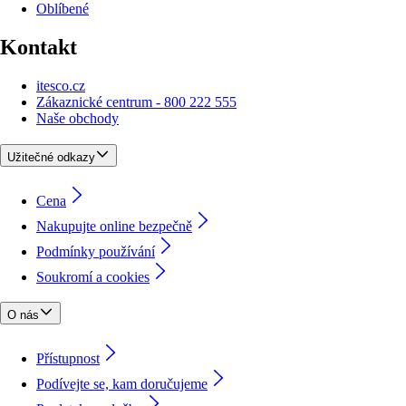
Oblíbené
Kontakt
itesco.cz
Zákaznické centrum - 800 222 555
Naše obchody
Užitečné odkazy
Cena
Nakupujte online bezpečně
Podmínky používání
Soukromí a cookies
O nás
Přístupnost
Podívejte se, kam doručujeme