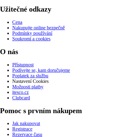
Užitečné odkazy
Cena
Nakupujte online bezpečně
Podmínky používání
Soukromí a cookies
O nás
Přístupnost
Podívejte se, kam doručujeme
Poplatek za službu
Nastavení Cookies
Možnosti platby
itesco.cz
Clubcard
Pomoc s prvním nákupem
Jak nakupovat
Registrace
Rezervace času