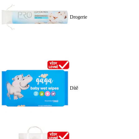
Drogerie
Dítě