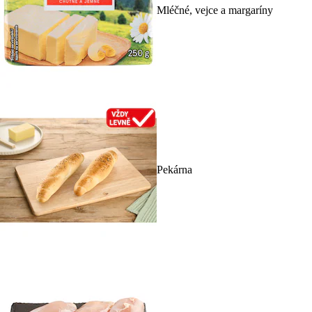
Mléčné, vejce a margaríny
Pekárna