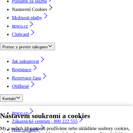
Poplatek za službu
Nastavení Cookies
Možnosti platby
itesco.cz
Clubcard
Pomoc s prvním nákupem
Jak nakupovat
Registrace
Rezervace času
Oblíbené
Kontakt
itesco.cz
Nastavení soukromí a cookies
Zákaznické centrum - 800 222 555
My a našich 18 partnerů používáme nebo ukládáme soubory cookies,
Naše obchody