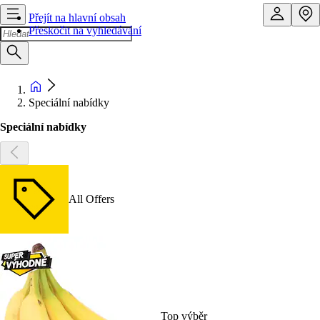
Přejít na hlavní obsah
Přeskočit na vyhledávání
Speciální nabídky
Speciální nabídky
All Offers
Top výběr