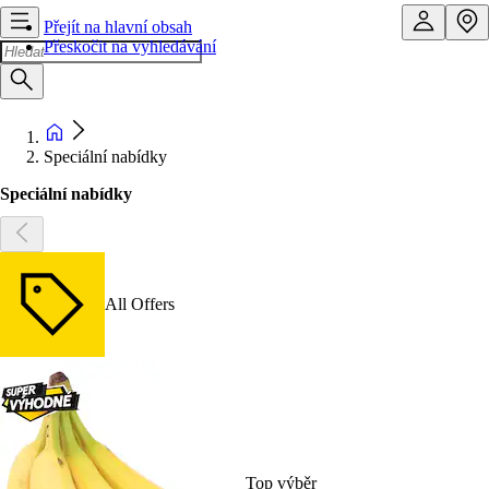
Přejít na hlavní obsah
Přeskočit na vyhledávání
Speciální nabídky
Speciální nabídky
All Offers
Top výběr