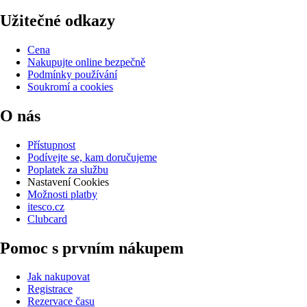
Užitečné odkazy
Cena
Nakupujte online bezpečně
Podmínky používání
Soukromí a cookies
O nás
Přístupnost
Podívejte se, kam doručujeme
Poplatek za službu
Nastavení Cookies
Možnosti platby
itesco.cz
Clubcard
Pomoc s prvním nákupem
Jak nakupovat
Registrace
Rezervace času