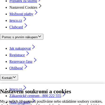
Poplatek za službu
Nastavení Cookies
Možnosti platby
itesco.cz
Clubcard
Pomoc s prvním nákupem
Jak nakupovat
Registrace
Rezervace času
Oblíbené
Kontakt
itesco.cz
Nastavení soukromí a cookies
Zákaznické centrum - 800 222 555
My a našich 18 partnerů používáme nebo ukládáme soubory cookies,
Naše obchody