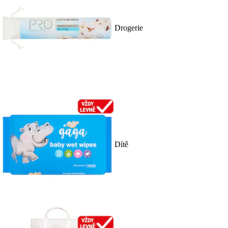
Drogerie
Dítě