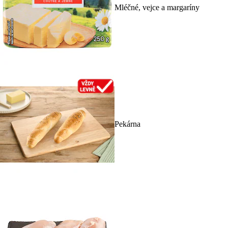
Mléčné, vejce a margaríny
Pekárna