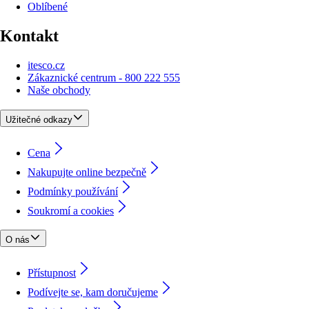
Oblíbené
Kontakt
itesco.cz
Zákaznické centrum - 800 222 555
Naše obchody
Užitečné odkazy
Cena
Nakupujte online bezpečně
Podmínky používání
Soukromí a cookies
O nás
Přístupnost
Podívejte se, kam doručujeme