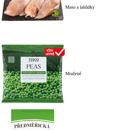
Maso a lahůdky
Mražené