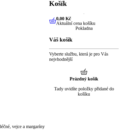
Košík
0,00 Kč
Aktuální cena košíku
0,00 Kč
Aktuální cena košíku
Pokladna
Váš košík
Vyberte službu, která je pro Vás
nejvhodnější
Prázdný košík
Tady uvidíte položky přidané do
košíku
éčné, vejce a margaríny