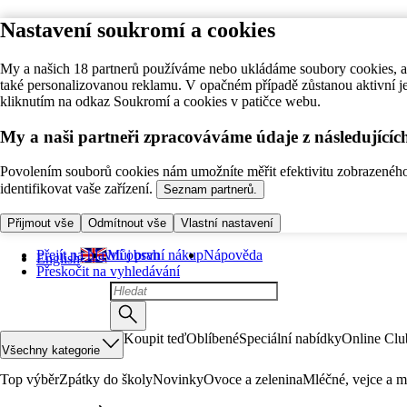
Nastavení soukromí a cookies
My a našich 18 partnerů používáme nebo ukládáme soubory cookies, ab
také personalizovanou reklamu. V opačném případě zůstanou aktivní j
kliknutím na odkaz Soukromí a cookies v patičce webu.
My a naši partneři zpracováváme údaje z následující
Povolením souborů cookies nám umožníte měřit efektivitu zobrazeného o
identifikovat vaše zařízení.
Seznam partnerů.
Přijmout vše
Odmítnout vše
Vlastní nastavení
Přejít na hlavní obsah
Můj první nákup
Nápověda
English
Přeskočit na vyhledávání
Koupit teď
Oblíbené
Speciální nabídky
Online Clu
Všechny kategorie
Top výběr
Zpátky do školy
Novinky
Ovoce a zelenina
Mléčné, vejce a m