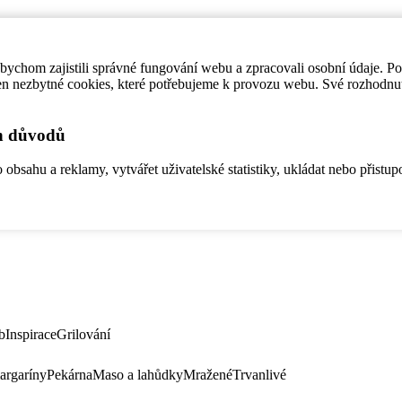
ychom zajistili správné fungování webu a zpracovali osobní údaje. P
en nezbytné cookies, které potřebujeme k provozu webu. Své rozhodnu
ch důvodů
bsahu a reklamy, vytvářet uživatelské statistiky, ukládat nebo přistup
b
Inspirace
Grilování
argaríny
Pekárna
Maso a lahůdky
Mražené
Trvanlivé