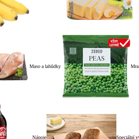
Maso a lahůdky
Mra
Nápoje
Speciální v