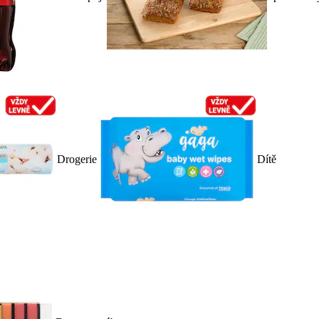
Drogerie
Dítě