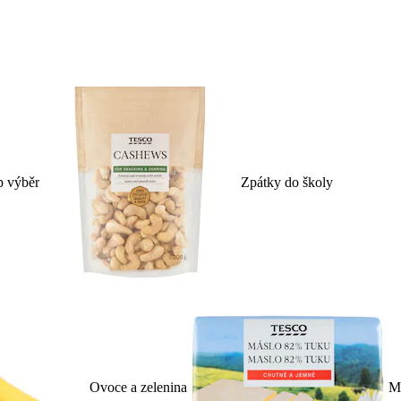
p výběr
Zpátky do školy
Ovoce a zelenina
Ml