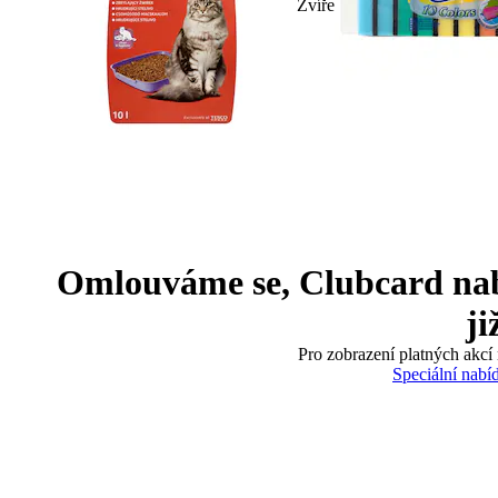
Zvíře
Omlouváme se, Clubcard nabíd
ji
Pro zobrazení platných akcí 
Speciální nabí