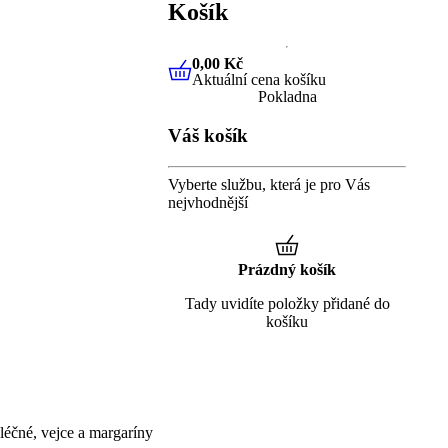
Košík
0,00 Kč
Aktuální cena košíku
0,00 Kč
Aktuální cena košíku
Pokladna
Váš košík
Vyberte službu, která je pro Vás
nejvhodnější
Prázdný košík
Tady uvidíte položky přidané do
košíku
éčné, vejce a margaríny