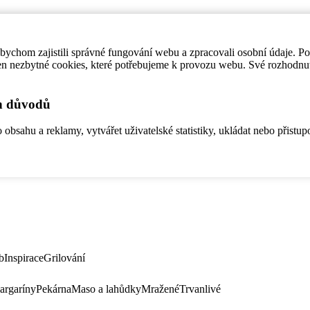
ychom zajistili správné fungování webu a zpracovali osobní údaje. P
en nezbytné cookies, které potřebujeme k provozu webu. Své rozhodnu
ch důvodů
bsahu a reklamy, vytvářet uživatelské statistiky, ukládat nebo přistup
b
Inspirace
Grilování
argaríny
Pekárna
Maso a lahůdky
Mražené
Trvanlivé