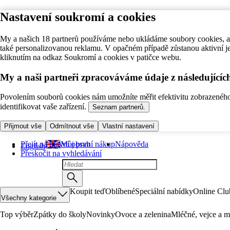
Nastavení soukromí a cookies
My a našich 18 partnerů používáme nebo ukládáme soubory cookies, ab
také personalizovanou reklamu. V opačném případě zůstanou aktivní j
kliknutím na odkaz Soukromí a cookies v patičce webu.
My a naši partneři zpracováváme údaje z následující
Povolením souborů cookies nám umožníte měřit efektivitu zobrazeného o
identifikovat vaše zařízení.
Seznam partnerů.
Přijmout vše
Odmítnout vše
Vlastní nastavení
Přejít na hlavní obsah
Můj první nákup
Nápověda
English
Přeskočit na vyhledávání
Koupit teď
Oblíbené
Speciální nabídky
Online Clu
Všechny kategorie
Top výběr
Zpátky do školy
Novinky
Ovoce a zelenina
Mléčné, vejce a m