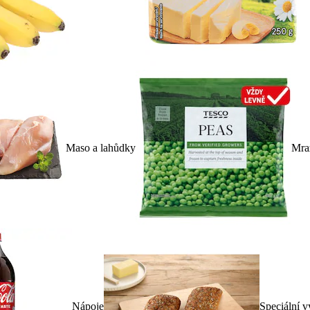
Maso a lahůdky
Mra
Nápoje
Speciální v