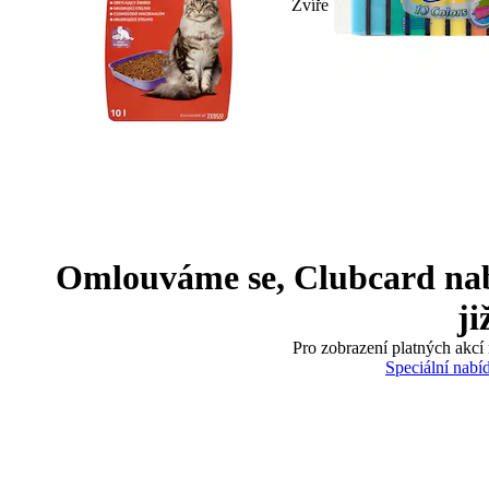
Zvíře
Omlouváme se, Clubcard nabíd
ji
Pro zobrazení platných akcí 
Speciální nabí