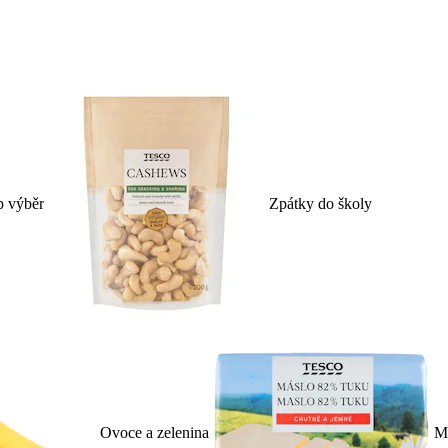
p výběr
Zpátky do školy
Ovoce a zelenina
Ml