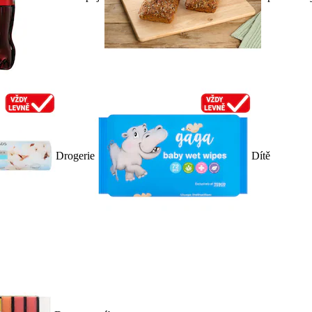
Drogerie
Dítě