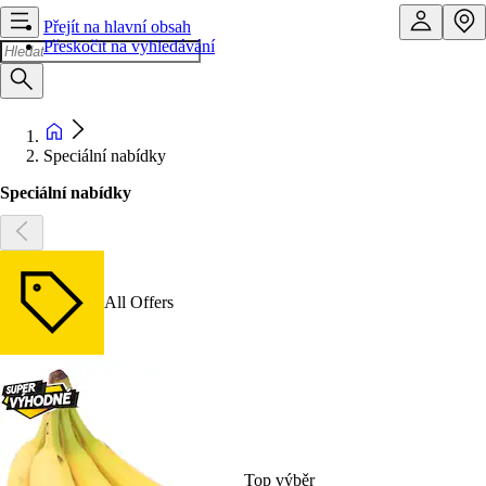
Přejít na hlavní obsah
Přeskočit na vyhledávání
Speciální nabídky
Speciální nabídky
All Offers
Top výběr