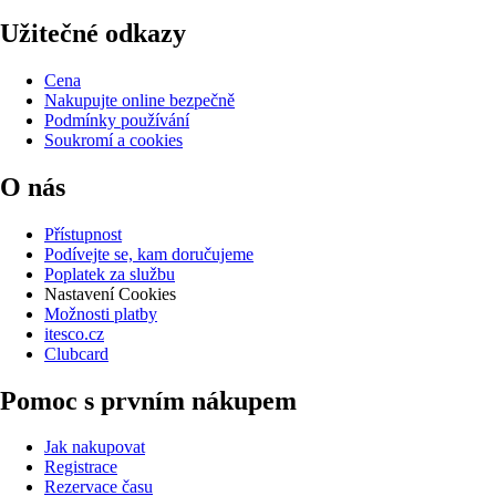
Užitečné odkazy
Cena
Nakupujte online bezpečně
Podmínky používání
Soukromí a cookies
O nás
Přístupnost
Podívejte se, kam doručujeme
Poplatek za službu
Nastavení Cookies
Možnosti platby
itesco.cz
Clubcard
Pomoc s prvním nákupem
Jak nakupovat
Registrace
Rezervace času