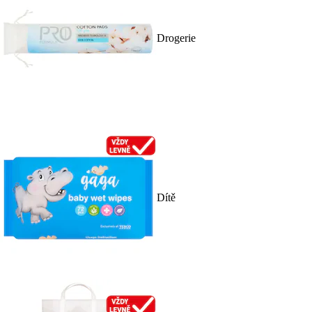
Drogerie
Dítě