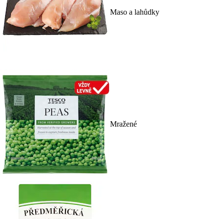
Maso a lahůdky
Mražené