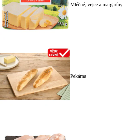
Mléčné, vejce a margaríny
Pekárna