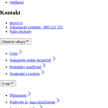
Oblíbené
Kontakt
itesco.cz
Zákaznické centrum - 800 222 555
Naše obchody
Užitečné odkazy
Cena
Nakupujte online bezpečně
Podmínky používání
Soukromí a cookies
O nás
Přístupnost
Podívejte se, kam doručujeme