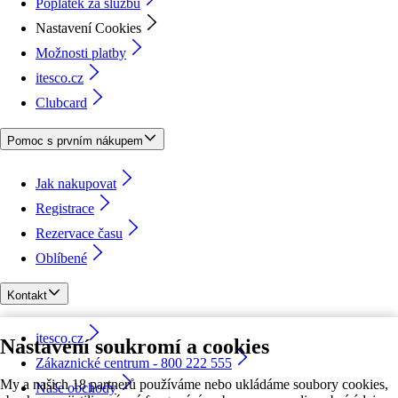
Poplatek za službu
Nastavení Cookies
Možnosti platby
itesco.cz
Clubcard
Pomoc s prvním nákupem
Jak nakupovat
Registrace
Rezervace času
Oblíbené
Kontakt
itesco.cz
Nastavení soukromí a cookies
Zákaznické centrum - 800 222 555
My a našich 18 partnerů používáme nebo ukládáme soubory cookies,
Naše obchody