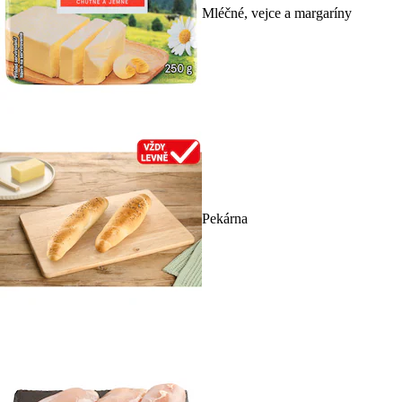
Mléčné, vejce a margaríny
Pekárna