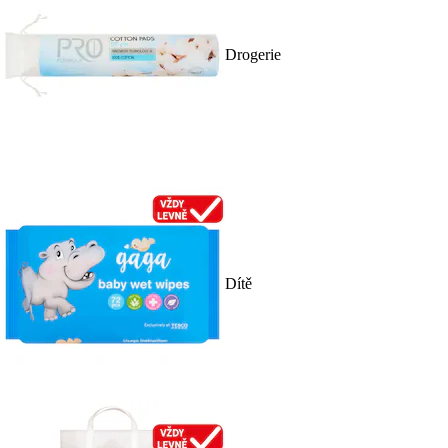
Drogerie
Dítě