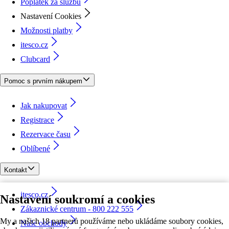
Poplatek za službu
Nastavení Cookies
Možnosti platby
itesco.cz
Clubcard
Pomoc s prvním nákupem
Jak nakupovat
Registrace
Rezervace času
Oblíbené
Kontakt
itesco.cz
Nastavení soukromí a cookies
Zákaznické centrum - 800 222 555
My a našich 18 partnerů používáme nebo ukládáme soubory cookies,
Naše obchody