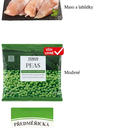
Maso a lahůdky
Mražené