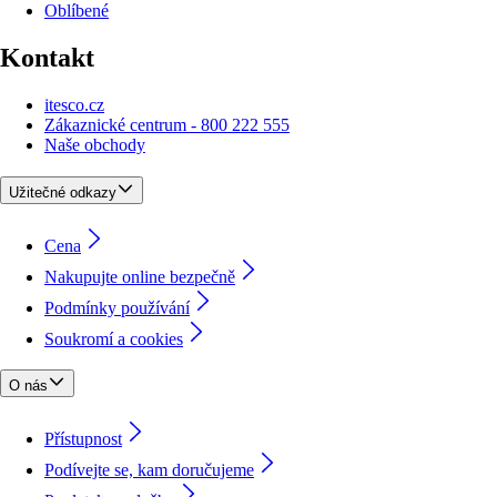
Oblíbené
Kontakt
itesco.cz
Zákaznické centrum - 800 222 555
Naše obchody
Užitečné odkazy
Cena
Nakupujte online bezpečně
Podmínky používání
Soukromí a cookies
O nás
Přístupnost
Podívejte se, kam doručujeme