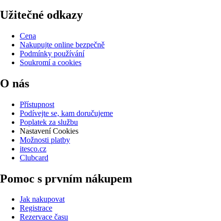
Užitečné odkazy
Cena
Nakupujte online bezpečně
Podmínky používání
Soukromí a cookies
O nás
Přístupnost
Podívejte se, kam doručujeme
Poplatek za službu
Nastavení Cookies
Možnosti platby
itesco.cz
Clubcard
Pomoc s prvním nákupem
Jak nakupovat
Registrace
Rezervace času