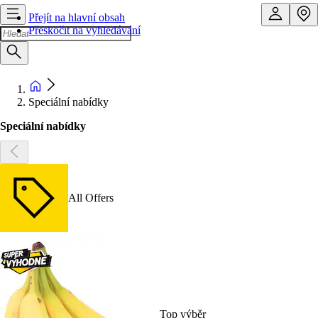
Přejít na hlavní obsah
Přeskočit na vyhledávání
Speciální nabídky
Speciální nabídky
All Offers
Top výběr