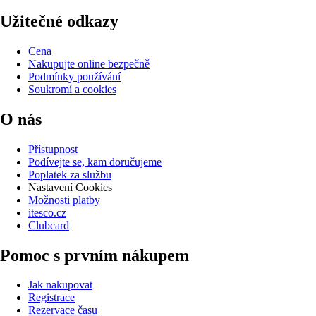
Užitečné odkazy
Cena
Nakupujte online bezpečně
Podmínky používání
Soukromí a cookies
O nás
Přístupnost
Podívejte se, kam doručujeme
Poplatek za službu
Nastavení Cookies
Možnosti platby
itesco.cz
Clubcard
Pomoc s prvním nákupem
Jak nakupovat
Registrace
Rezervace času