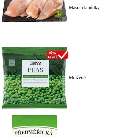
Maso a lahůdky
Mražené