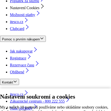
Poplatek za službu
Nastavení Cookies
Možnosti platby
itesco.cz
Clubcard
Pomoc s prvním nákupem
Jak nakupovat
Registrace
Rezervace času
Oblíbené
Kontakt
itesco.cz
Nastavení soukromí a cookies
Zákaznické centrum - 800 222 555
My a našich 18 partnerů používáme nebo ukládáme soubory cookies,
Naše obchody