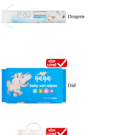
Drogerie
Dítě