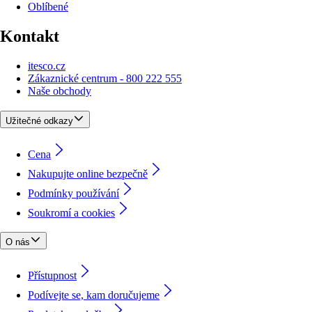
Oblíbené
Kontakt
itesco.cz
Zákaznické centrum - 800 222 555
Naše obchody
Užitečné odkazy
Cena
Nakupujte online bezpečně
Podmínky používání
Soukromí a cookies
O nás
Přístupnost
Podívejte se, kam doručujeme