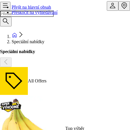
Přejít na hlavní obsah
Přeskočit na vyhledávání
Speciální nabídky
Speciální nabídky
All Offers
Top výběr