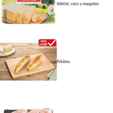
Mléčné, vejce a margaríny
Pekárna