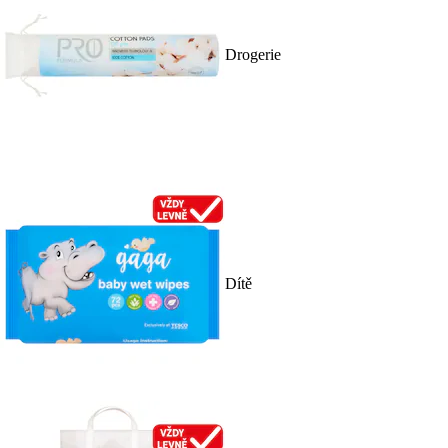
Drogerie
Dítě