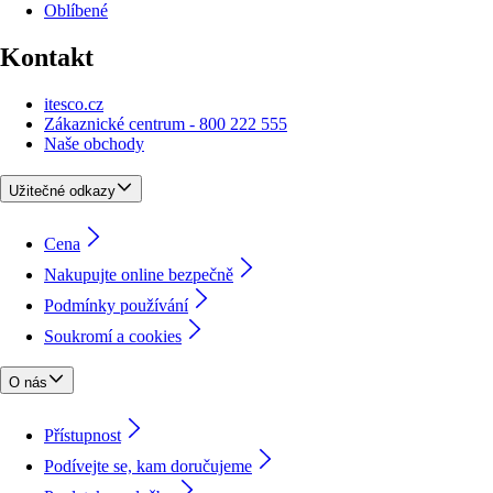
Oblíbené
Kontakt
itesco.cz
Zákaznické centrum - 800 222 555
Naše obchody
Užitečné odkazy
Cena
Nakupujte online bezpečně
Podmínky používání
Soukromí a cookies
O nás
Přístupnost
Podívejte se, kam doručujeme