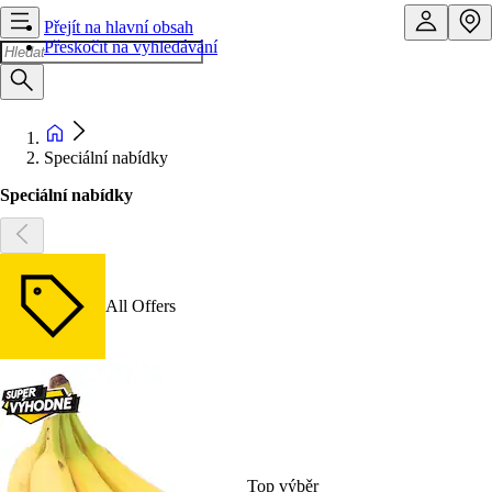
Přejít na hlavní obsah
Přeskočit na vyhledávání
Speciální nabídky
Speciální nabídky
All Offers
Top výběr