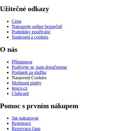
Užitečné odkazy
Cena
Nakupujte online bezpečně
Podmínky používání
Soukromí a cookies
O nás
Přístupnost
Podívejte se, kam doručujeme
Poplatek za službu
Nastavení Cookies
Možnosti platby
itesco.cz
Clubcard
Pomoc s prvním nákupem
Jak nakupovat
Registrace
Rezervace času