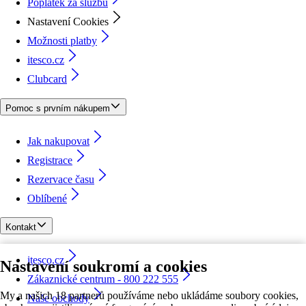
Poplatek za službu
Nastavení Cookies
Možnosti platby
itesco.cz
Clubcard
Pomoc s prvním nákupem
Jak nakupovat
Registrace
Rezervace času
Oblíbené
Kontakt
itesco.cz
Nastavení soukromí a cookies
Zákaznické centrum - 800 222 555
My a našich 18 partnerů používáme nebo ukládáme soubory cookies,
Naše obchody