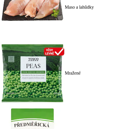
Maso a lahůdky
Mražené