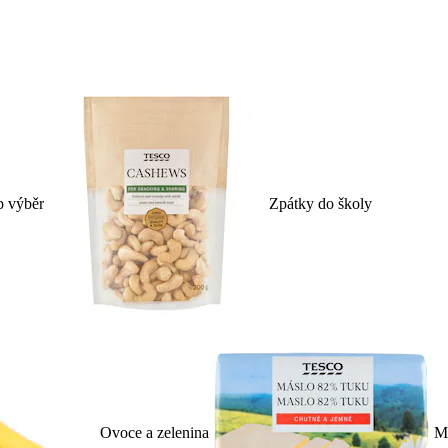
p výběr
Zpátky do školy
Ovoce a zelenina
Ml