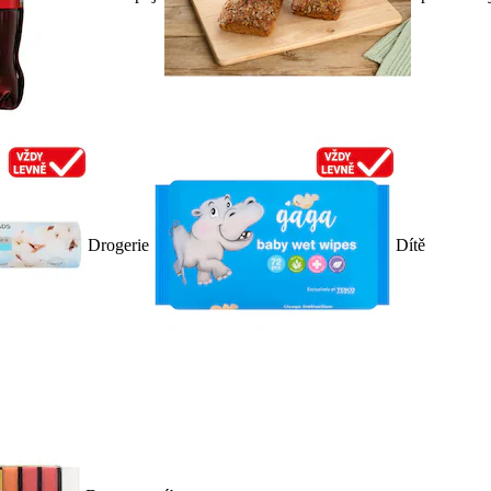
Drogerie
Dítě