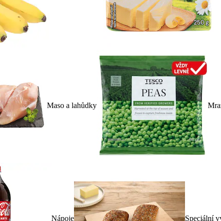
Maso a lahůdky
Mra
Nápoje
Speciální v