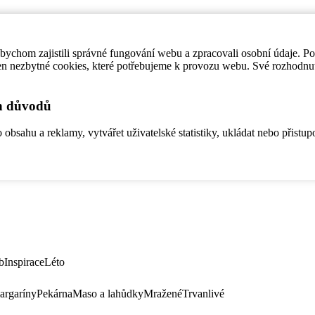
ychom zajistili správné fungování webu a zpracovali osobní údaje. P
en nezbytné cookies, které potřebujeme k provozu webu. Své rozhodnu
ch důvodů
bsahu a reklamy, vytvářet uživatelské statistiky, ukládat nebo přistup
b
Inspirace
Léto
argaríny
Pekárna
Maso a lahůdky
Mražené
Trvanlivé