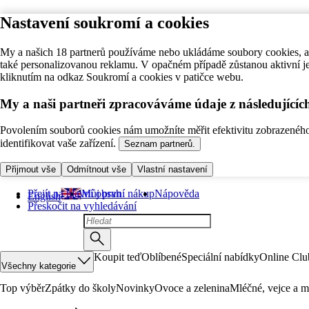
Nastavení soukromí a cookies
My a našich 18 partnerů používáme nebo ukládáme soubory cookies, ab
také personalizovanou reklamu. V opačném případě zůstanou aktivní j
kliknutím na odkaz Soukromí a cookies v patičce webu.
My a naši partneři zpracováváme údaje z následující
Povolením souborů cookies nám umožníte měřit efektivitu zobrazeného o
identifikovat vaše zařízení.
Seznam partnerů.
Přijmout vše
Odmítnout vše
Vlastní nastavení
Přejít na hlavní obsah
Můj první nákup
Nápověda
English
Přeskočit na vyhledávání
Koupit teď
Oblíbené
Speciální nabídky
Online Clu
Všechny kategorie
Top výběr
Zpátky do školy
Novinky
Ovoce a zelenina
Mléčné, vejce a m