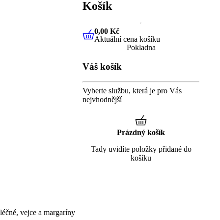
Košík
0,00 Kč
Aktuální cena košíku
0,00 Kč
Aktuální cena košíku
Pokladna
Váš košík
Vyberte službu, která je pro Vás
nejvhodnější
Prázdný košík
Tady uvidíte položky přidané do
košíku
éčné, vejce a margaríny