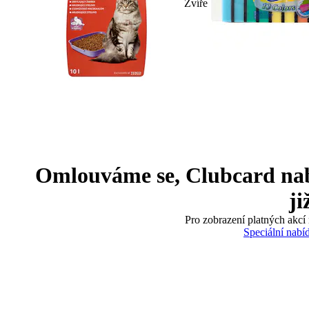
Zvíře
Omlouváme se, Clubcard nabíd
ji
Pro zobrazení platných akcí 
Speciální nabí