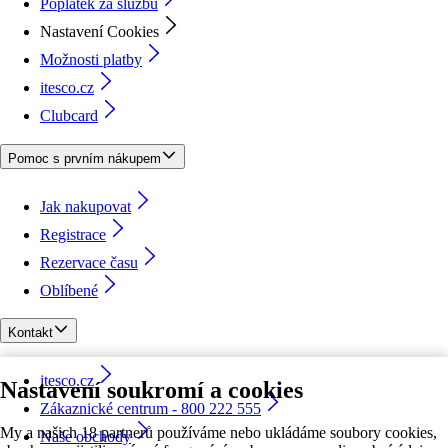
Poplatek za službu
Nastavení Cookies
Možnosti platby
itesco.cz
Clubcard
Pomoc s prvním nákupem
Jak nakupovat
Registrace
Rezervace času
Oblíbené
Kontakt
itesco.cz
Nastavení soukromí a cookies
Zákaznické centrum - 800 222 555
My a našich 18 partnerů používáme nebo ukládáme soubory cookies,
Naše obchody