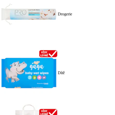
Drogerie
Dítě