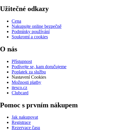
Užitečné odkazy
Cena
Nakupujte online bezpečně
Podmínky používání
Soukromí a cookies
O nás
Přístupnost
Podívejte se, kam doručujeme
Poplatek za službu
Nastavení Cookies
Možnosti platby
itesco.cz
Clubcard
Pomoc s prvním nákupem
Jak nakupovat
Registrace
Rezervace času