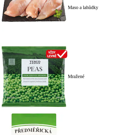
Maso a lahůdky
Mražené