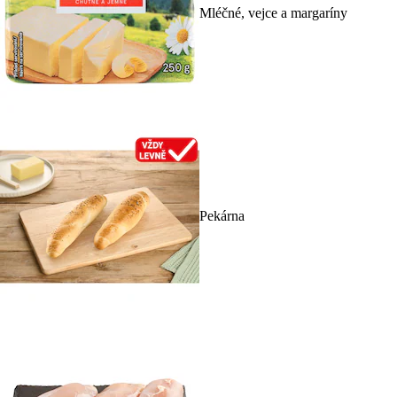
Mléčné, vejce a margaríny
Pekárna