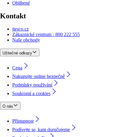
Oblíbené
Kontakt
itesco.cz
Zákaznické centrum - 800 222 555
Naše obchody
Užitečné odkazy
Cena
Nakupujte online bezpečně
Podmínky používání
Soukromí a cookies
O nás
Přístupnost
Podívejte se, kam doručujeme