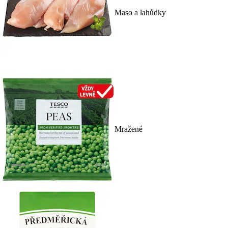
Maso a lahůdky
Mražené