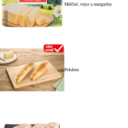
Mléčné, vejce a margaríny
Pekárna