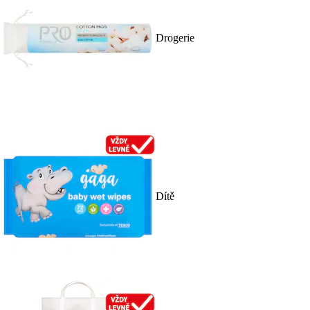
Drogerie
Dítě