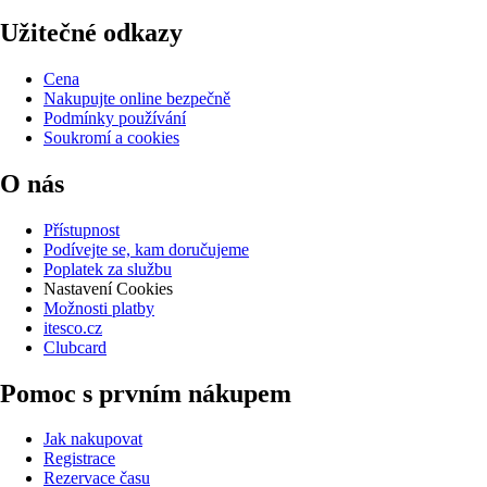
Užitečné odkazy
Cena
Nakupujte online bezpečně
Podmínky používání
Soukromí a cookies
O nás
Přístupnost
Podívejte se, kam doručujeme
Poplatek za službu
Nastavení Cookies
Možnosti platby
itesco.cz
Clubcard
Pomoc s prvním nákupem
Jak nakupovat
Registrace
Rezervace času