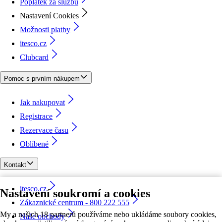
Poplatek za službu
Nastavení Cookies
Možnosti platby
itesco.cz
Clubcard
Pomoc s prvním nákupem
Jak nakupovat
Registrace
Rezervace času
Oblíbené
Kontakt
itesco.cz
Nastavení soukromí a cookies
Zákaznické centrum - 800 222 555
My a našich 18 partnerů používáme nebo ukládáme soubory cookies,
Naše obchody