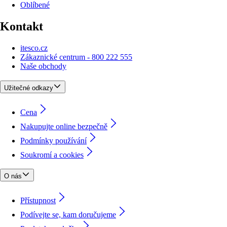
Oblíbené
Kontakt
itesco.cz
Zákaznické centrum - 800 222 555
Naše obchody
Užitečné odkazy
Cena
Nakupujte online bezpečně
Podmínky používání
Soukromí a cookies
O nás
Přístupnost
Podívejte se, kam doručujeme