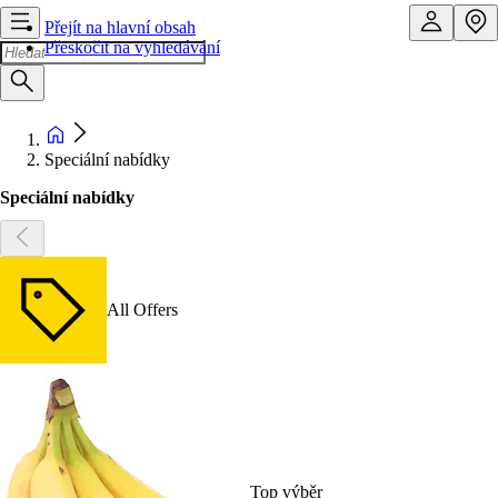
Přejít na hlavní obsah
Přeskočit na vyhledávání
Speciální nabídky
Speciální nabídky
All Offers
Top výběr