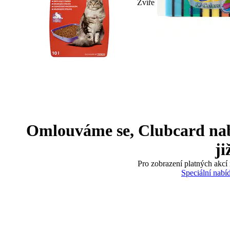
Zvíře
Omlouváme se, Clubcard nabíd
ji
Pro zobrazení platných akcí 
Speciální nabí