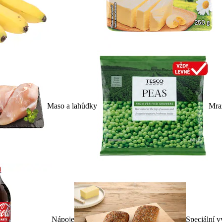
Maso a lahůdky
Mra
Nápoje
Speciální v