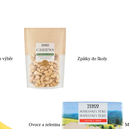
p výběr
Zpátky do školy
Ovoce a zelenina
Ml