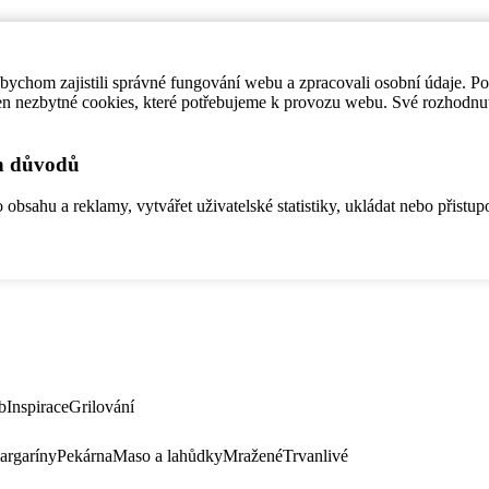
ychom zajistili správné fungování webu a zpracovali osobní údaje. P
en nezbytné cookies, které potřebujeme k provozu webu. Své rozhodnu
ch důvodů
bsahu a reklamy, vytvářet uživatelské statistiky, ukládat nebo přistup
b
Inspirace
Grilování
argaríny
Pekárna
Maso a lahůdky
Mražené
Trvanlivé