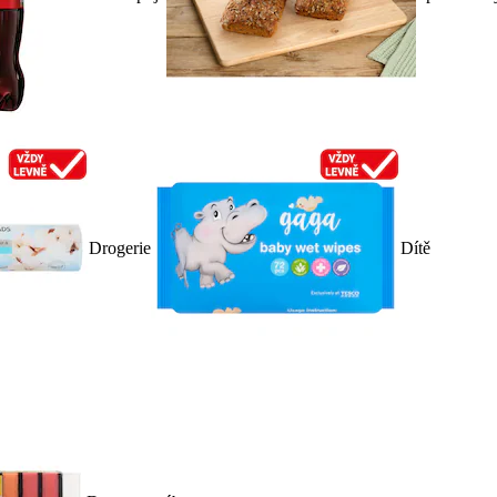
Drogerie
Dítě