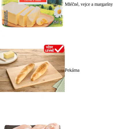
Mléčné, vejce a margaríny
Pekárna