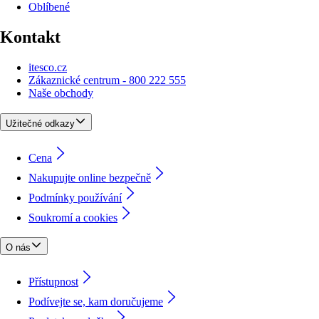
Oblíbené
Kontakt
itesco.cz
Zákaznické centrum - 800 222 555
Naše obchody
Užitečné odkazy
Cena
Nakupujte online bezpečně
Podmínky používání
Soukromí a cookies
O nás
Přístupnost
Podívejte se, kam doručujeme