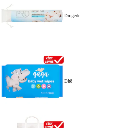
Drogerie
Dítě