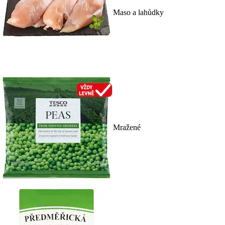
Maso a lahůdky
Mražené