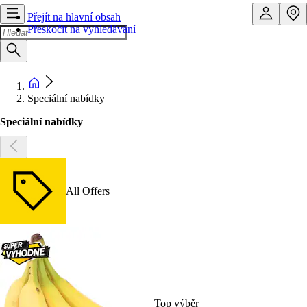
Přejít na hlavní obsah
Přeskočit na vyhledávání
Speciální nabídky
Speciální nabídky
All Offers
Top výběr