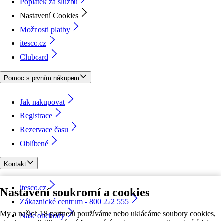
Poplatek za službu
Nastavení Cookies
Možnosti platby
itesco.cz
Clubcard
Pomoc s prvním nákupem
Jak nakupovat
Registrace
Rezervace času
Oblíbené
Kontakt
itesco.cz
Nastavení soukromí a cookies
Zákaznické centrum - 800 222 555
My a našich 18 partnerů používáme nebo ukládáme soubory cookies,
Naše obchody