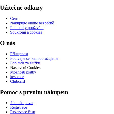
Užitečné odkazy
Cena
Nakupujte online bezpečně
Podmínky používání
Soukromí a cookies
O nás
Přístupnost
Podívejte se, kam doručujeme
Poplatek za službu
Nastavení Cookies
Možnosti platby
itesco.cz
Clubcard
Pomoc s prvním nákupem
Jak nakupovat
Registrace
Rezervace času