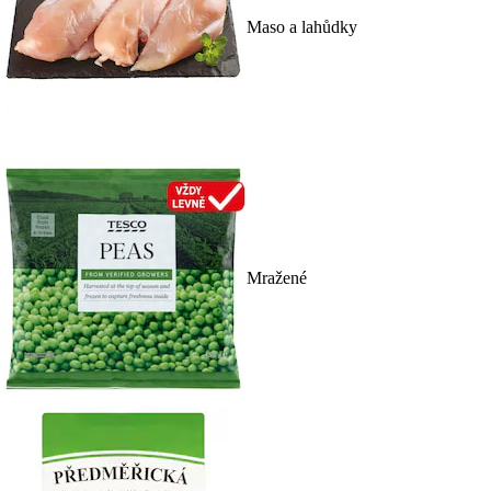
Maso a lahůdky
Mražené