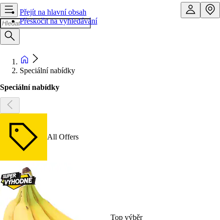
Přejít na hlavní obsah
Přeskočit na vyhledávání
Speciální nabídky
Speciální nabídky
All Offers
Top výběr