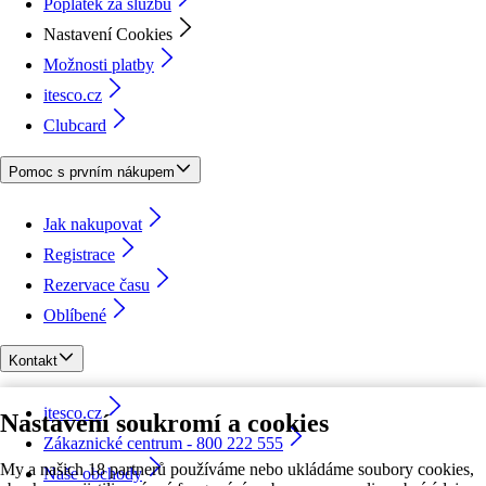
Poplatek za službu
Nastavení Cookies
Možnosti platby
itesco.cz
Clubcard
Pomoc s prvním nákupem
Jak nakupovat
Registrace
Rezervace času
Oblíbené
Kontakt
itesco.cz
Nastavení soukromí a cookies
Zákaznické centrum - 800 222 555
My a našich 18 partnerů používáme nebo ukládáme soubory cookies,
Naše obchody