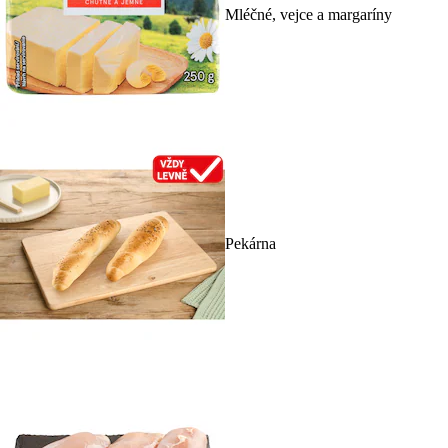
Mléčné, vejce a margaríny
Pekárna