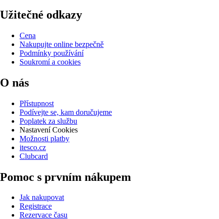
Užitečné odkazy
Cena
Nakupujte online bezpečně
Podmínky používání
Soukromí a cookies
O nás
Přístupnost
Podívejte se, kam doručujeme
Poplatek za službu
Nastavení Cookies
Možnosti platby
itesco.cz
Clubcard
Pomoc s prvním nákupem
Jak nakupovat
Registrace
Rezervace času