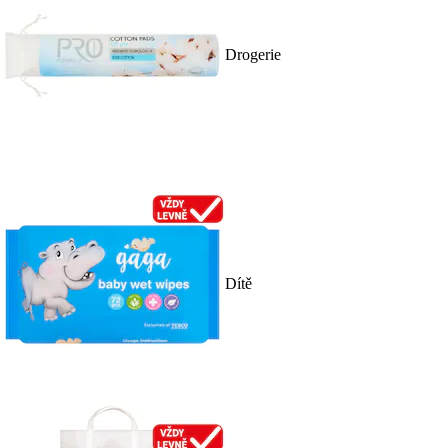
Drogerie
Dítě