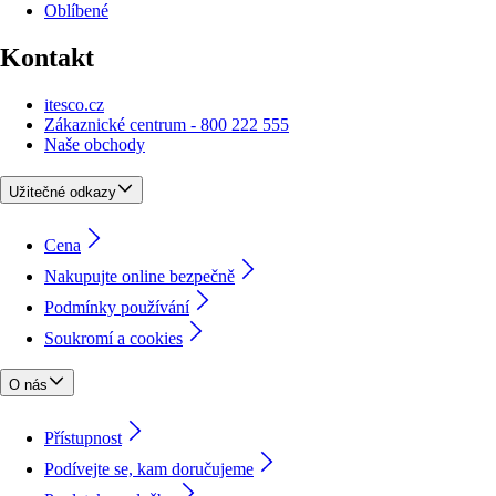
Oblíbené
Kontakt
itesco.cz
Zákaznické centrum - 800 222 555
Naše obchody
Užitečné odkazy
Cena
Nakupujte online bezpečně
Podmínky používání
Soukromí a cookies
O nás
Přístupnost
Podívejte se, kam doručujeme