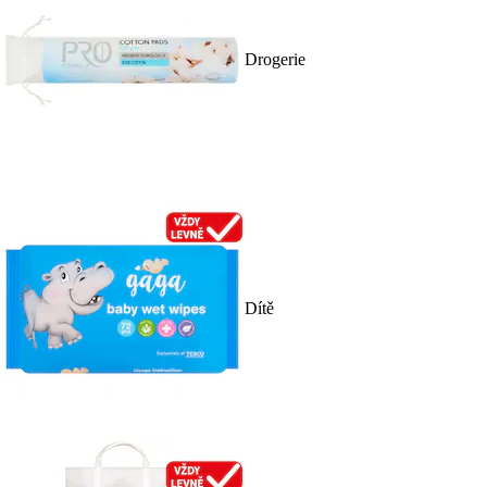
Drogerie
Dítě