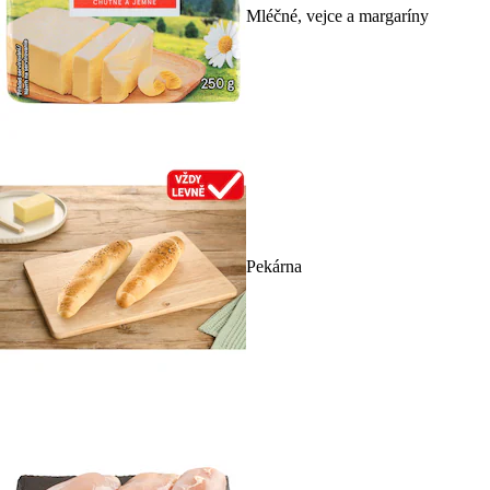
Mléčné, vejce a margaríny
Pekárna