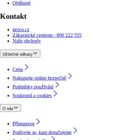
Oblíbené
Kontakt
itesco.cz
Zákaznické centrum - 800 222 555
Naše obchody
Užitečné odkazy
Cena
Nakupujte online bezpečně
Podmínky používání
Soukromí a cookies
O nás
Přístupnost
Podívejte se, kam doručujeme