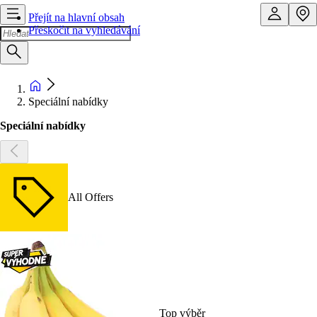
Přejít na hlavní obsah
Přeskočit na vyhledávání
Speciální nabídky
Speciální nabídky
All Offers
Top výběr