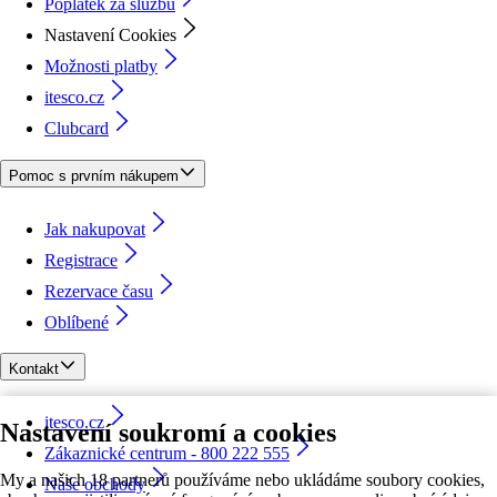
Poplatek za službu
Nastavení Cookies
Možnosti platby
itesco.cz
Clubcard
Pomoc s prvním nákupem
Jak nakupovat
Registrace
Rezervace času
Oblíbené
Kontakt
itesco.cz
Nastavení soukromí a cookies
Zákaznické centrum - 800 222 555
My a našich 18 partnerů používáme nebo ukládáme soubory cookies,
Naše obchody