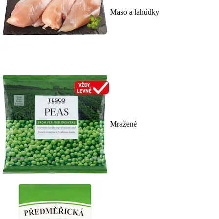
Maso a lahůdky
Mražené