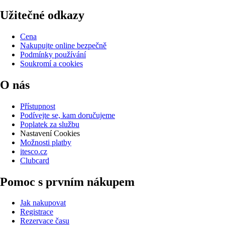
Užitečné odkazy
Cena
Nakupujte online bezpečně
Podmínky používání
Soukromí a cookies
O nás
Přístupnost
Podívejte se, kam doručujeme
Poplatek za službu
Nastavení Cookies
Možnosti platby
itesco.cz
Clubcard
Pomoc s prvním nákupem
Jak nakupovat
Registrace
Rezervace času