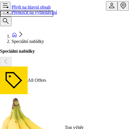
Přejít na hlavní obsah
Přeskočit na vyhledávání
Speciální nabídky
Speciální nabídky
All Offers
Top výběr