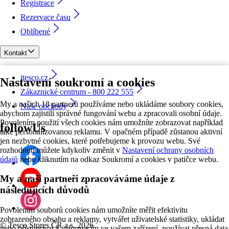
Registrace
Rezervace času
Oblíbené
Kontakt
itesco.cz
Nastavení soukromí a cookies
Zákaznické centrum - 800 222 555
My a našich 18 partnerů používáme nebo ukládáme soubory cookies,
Naše obchody
abychom zajistili správné fungování webu a zpracovali osobní údaje.
Povolením použití všech cookies nám umožníte zobrazovat například
followUs
také personalizovanou reklamu. V opačném případě zůstanou aktivní
jen nezbytné cookies, které potřebujeme k provozu webu. Své
rozhodnutí můžete kdykoliv změnit v
Nastavení ochrany osobních
údajů
nebo kliknutím na odkaz Soukromí a cookies v patičce webu.
My a naši partneři zpracováváme údaje z
následujících důvodů
Povolením souborů cookies nám umožníte měřit efektivitu
zobrazeného obsahu a reklamy, vytvářet uživatelské statistiky, ukládat
©
Tesco Stores ČR a.s. 2026
nebo přistupovat k informacím ve vašem zařízení, používat přesná data