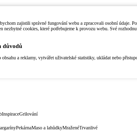
ychom zajistili správné fungování webu a zpracovali osobní údaje. P
en nezbytné cookies, které potřebujeme k provozu webu. Své rozhodnu
ch důvodů
bsahu a reklamy, vytvářet uživatelské statistiky, ukládat nebo přistup
b
Inspirace
Grilování
argaríny
Pekárna
Maso a lahůdky
Mražené
Trvanlivé