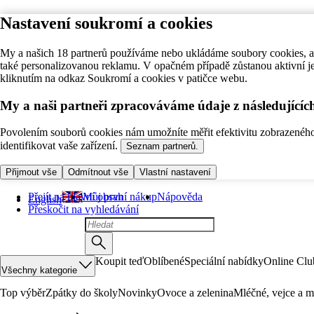
Nastavení soukromí a cookies
My a našich 18 partnerů používáme nebo ukládáme soubory cookies, ab
také personalizovanou reklamu. V opačném případě zůstanou aktivní j
kliknutím na odkaz Soukromí a cookies v patičce webu.
My a naši partneři zpracováváme údaje z následující
Povolením souborů cookies nám umožníte měřit efektivitu zobrazeného o
identifikovat vaše zařízení.
Seznam partnerů.
Přijmout vše
Odmítnout vše
Vlastní nastavení
Přejít na hlavní obsah
Můj první nákup
Nápověda
English
Přeskočit na vyhledávání
Koupit teď
Oblíbené
Speciální nabídky
Online Clu
Všechny kategorie
Top výběr
Zpátky do školy
Novinky
Ovoce a zelenina
Mléčné, vejce a m