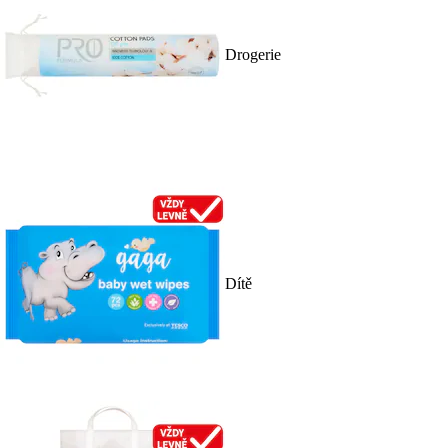
Drogerie
Dítě