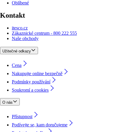
Oblíbené
Kontakt
itesco.cz
Zákaznické centrum - 800 222 555
Naše obchody
Užitečné odkazy
Cena
Nakupujte online bezpečně
Podmínky používání
Soukromí a cookies
O nás
Přístupnost
Podívejte se, kam doručujeme