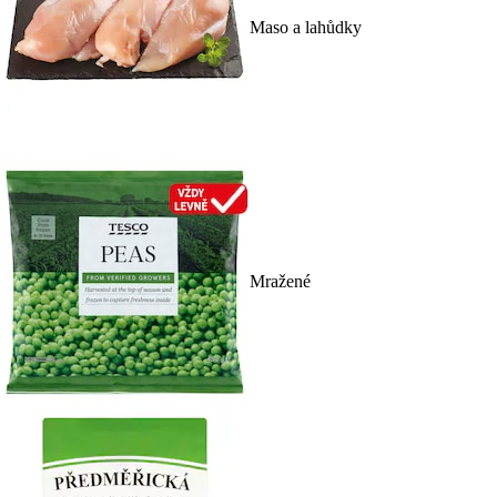
Maso a lahůdky
Mražené