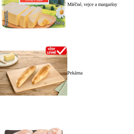
Mléčné, vejce a margaríny
Pekárna