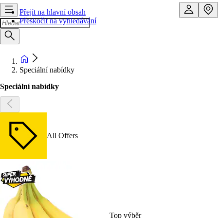
Přejít na hlavní obsah
Přeskočit na vyhledávání
Speciální nabídky
Speciální nabídky
All Offers
Top výběr