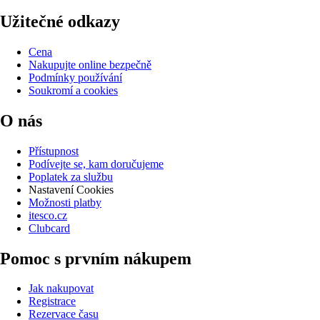
Užitečné odkazy
Cena
Nakupujte online bezpečně
Podmínky používání
Soukromí a cookies
O nás
Přístupnost
Podívejte se, kam doručujeme
Poplatek za službu
Nastavení Cookies
Možnosti platby
itesco.cz
Clubcard
Pomoc s prvním nákupem
Jak nakupovat
Registrace
Rezervace času