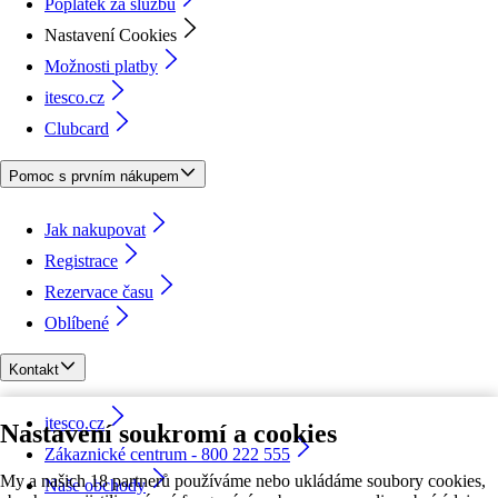
Poplatek za službu
Nastavení Cookies
Možnosti platby
itesco.cz
Clubcard
Pomoc s prvním nákupem
Jak nakupovat
Registrace
Rezervace času
Oblíbené
Kontakt
itesco.cz
Nastavení soukromí a cookies
Zákaznické centrum - 800 222 555
My a našich 18 partnerů používáme nebo ukládáme soubory cookies,
Naše obchody