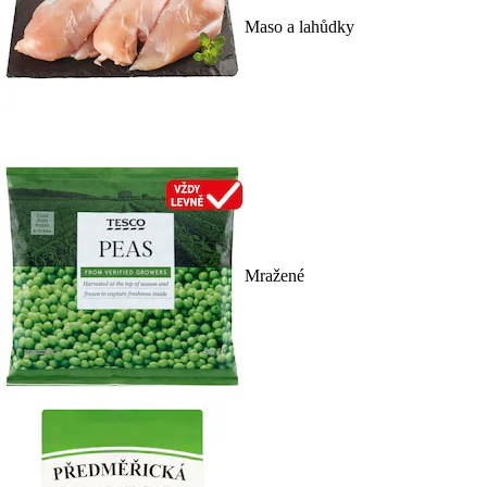
Maso a lahůdky
Mražené