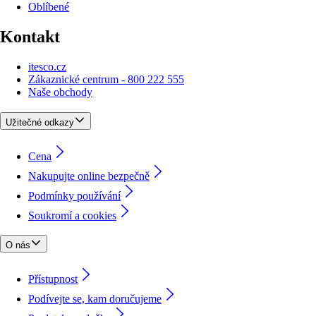
Oblíbené
Kontakt
itesco.cz
Zákaznické centrum - 800 222 555
Naše obchody
Užitečné odkazy
Cena
Nakupujte online bezpečně
Podmínky používání
Soukromí a cookies
O nás
Přístupnost
Podívejte se, kam doručujeme