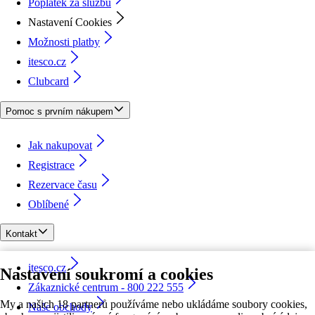
Poplatek za službu
Nastavení Cookies
Možnosti platby
itesco.cz
Clubcard
Pomoc s prvním nákupem
Jak nakupovat
Registrace
Rezervace času
Oblíbené
Kontakt
itesco.cz
Nastavení soukromí a cookies
Zákaznické centrum - 800 222 555
My a našich 18 partnerů používáme nebo ukládáme soubory cookies,
Naše obchody