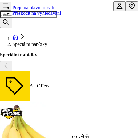
Přejít na hlavní obsah
Přeskočit na vyhledávání
Speciální nabídky
Speciální nabídky
All Offers
Top výběr