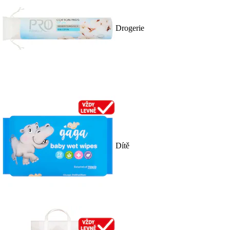
Drogerie
Dítě