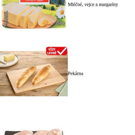
Mléčné, vejce a margaríny
Pekárna