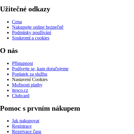
Užitečné odkazy
Cena
Nakupujte online bezpečně
Podmínky používání
Soukromí a cookies
O nás
Přístupnost
Podívejte se, kam doručujeme
Poplatek za službu
Nastavení Cookies
Možnosti platby
itesco.cz
Clubcard
Pomoc s prvním nákupem
Jak nakupovat
Registrace
Rezervace času