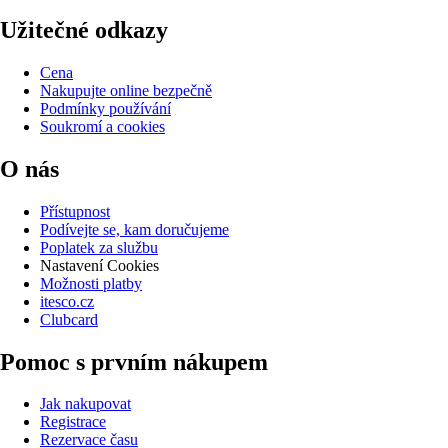
Užitečné odkazy
Cena
Nakupujte online bezpečně
Podmínky používání
Soukromí a cookies
O nás
Přístupnost
Podívejte se, kam doručujeme
Poplatek za službu
Nastavení Cookies
Možnosti platby
itesco.cz
Clubcard
Pomoc s prvním nákupem
Jak nakupovat
Registrace
Rezervace času