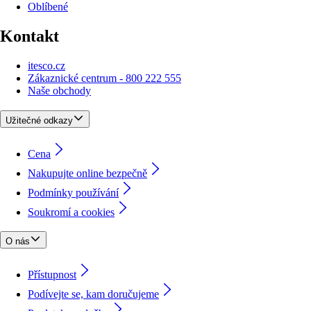
Oblíbené
Kontakt
itesco.cz
Zákaznické centrum - 800 222 555
Naše obchody
Užitečné odkazy
Cena
Nakupujte online bezpečně
Podmínky používání
Soukromí a cookies
O nás
Přístupnost
Podívejte se, kam doručujeme