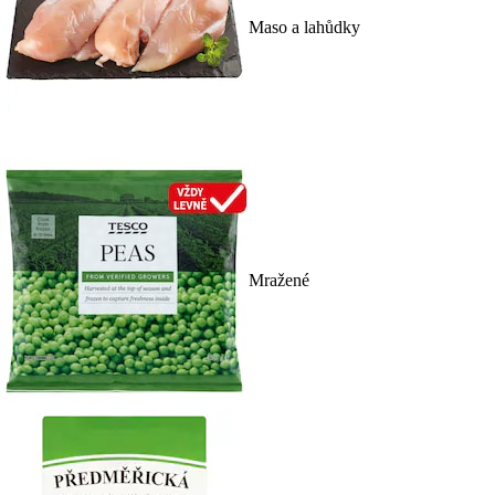
Maso a lahůdky
Mražené