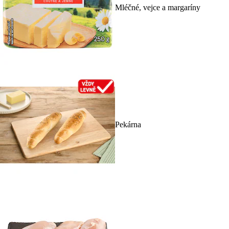
Mléčné, vejce a margaríny
Pekárna