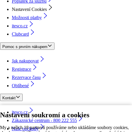
Poplatek za službu
Nastavení Cookies
Možnosti platby
itesco.cz
Clubcard
Pomoc s prvním nákupem
Jak nakupovat
Registrace
Rezervace času
Oblíbené
Kontakt
itesco.cz
Nastavení soukromí a cookies
Zákaznické centrum - 800 222 555
My a našich 18 partnerů používáme nebo ukládáme soubory cookies,
Naše obchody