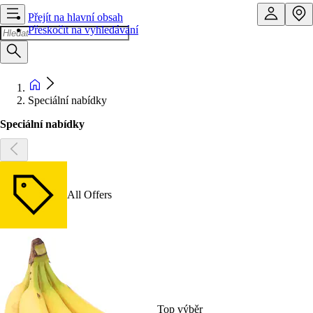
Přejít na hlavní obsah
Přeskočit na vyhledávání
Speciální nabídky
Speciální nabídky
All Offers
Top výběr