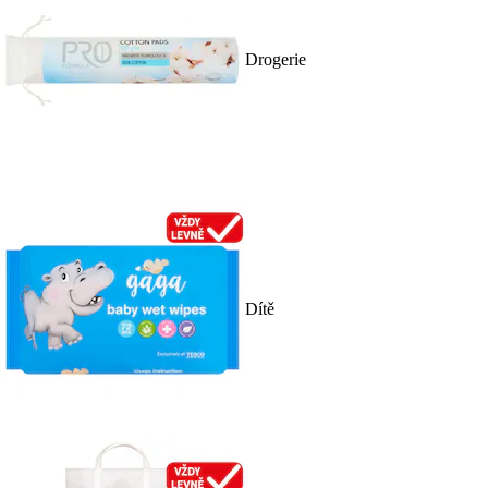
Drogerie
Dítě