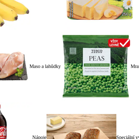
Maso a lahůdky
Mra
Nápoje
Speciální v