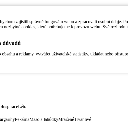
ychom zajistili správné fungování webu a zpracovali osobní údaje. P
en nezbytné cookies, které potřebujeme k provozu webu. Své rozhodnu
ch důvodů
bsahu a reklamy, vytvářet uživatelské statistiky, ukládat nebo přistup
b
Inspirace
Léto
argaríny
Pekárna
Maso a lahůdky
Mražené
Trvanlivé