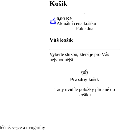
Košík
0,00 Kč
Aktuální cena košíku
0,00 Kč
Aktuální cena košíku
Pokladna
Váš košík
Vyberte službu, která je pro Vás
nejvhodnější
Prázdný košík
Tady uvidíte položky přidané do
košíku
éčné, vejce a margaríny