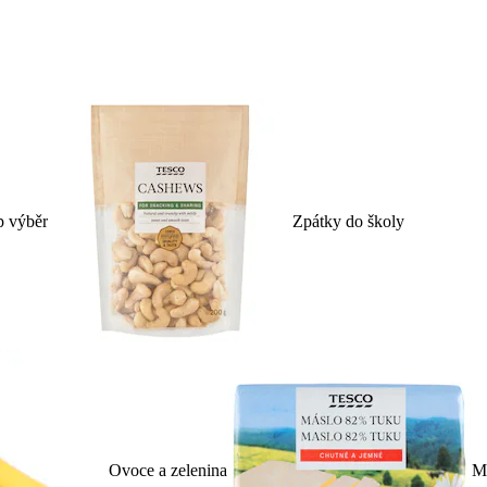
p výběr
Zpátky do školy
Ovoce a zelenina
Ml