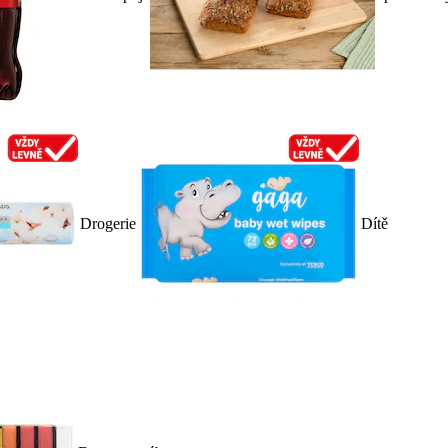
Drogerie
Dítě