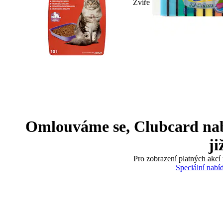
Zvíře
Omlouváme se, Clubcard nabíd
ji
Pro zobrazení platných akcí 
Speciální nabí