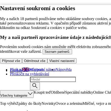
Nastavení soukromí a cookies
My a našich 18 partnerů používáme nebo ukládáme soubory cookies, ab
také personalizovanou reklamu. V opačném případě zůstanou aktivní j
kliknutím na odkaz Soukromí a cookies v patičce webu.
My a naši partneři zpracováváme údaje z následující
Povolením souborů cookies nám umožníte měřit efektivitu zobrazeného o
identifikovat vaše zařízení.
Seznam partnerů.
Přijmout vše
Odmítnout vše
Vlastní nastavení
Přejít na hlavní obsah
Můj první nákup
Nápověda
English
Přeskočit na vyhledávání
Koupit teď
Oblíbené
Speciální nabídky
Online Clu
Všechny kategorie
Top výběr
Zpátky do školy
Novinky
Ovoce a zelenina
Mléčné, vejce a m