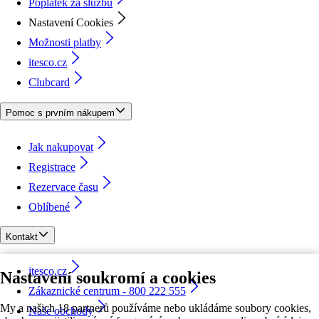
Poplatek za službu
Nastavení Cookies
Možnosti platby
itesco.cz
Clubcard
Pomoc s prvním nákupem
Jak nakupovat
Registrace
Rezervace času
Oblíbené
Kontakt
itesco.cz
Nastavení soukromí a cookies
Zákaznické centrum - 800 222 555
My a našich 18 partnerů používáme nebo ukládáme soubory cookies,
Naše obchody