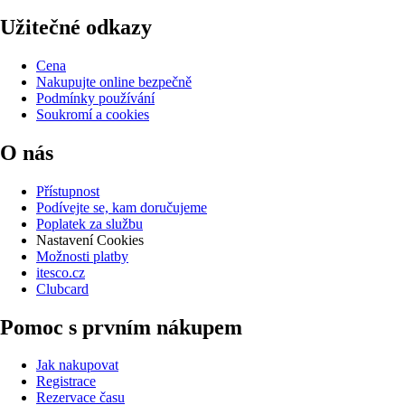
Užitečné odkazy
Cena
Nakupujte online bezpečně
Podmínky používání
Soukromí a cookies
O nás
Přístupnost
Podívejte se, kam doručujeme
Poplatek za službu
Nastavení Cookies
Možnosti platby
itesco.cz
Clubcard
Pomoc s prvním nákupem
Jak nakupovat
Registrace
Rezervace času