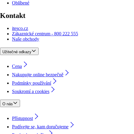
Oblíbené
Kontakt
itesco.cz
Zákaznické centrum - 800 222 555
Naše obchody
Užitečné odkazy
Cena
Nakupujte online bezpečně
Podmínky používání
Soukromí a cookies
O nás
Přístupnost
Podívejte se, kam doručujeme