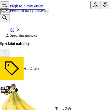
Přejít na hlavní obsah
Přeskočit na vyhledávání
Speciální nabídky
Speciální nabídky
All Offers
Top výběr