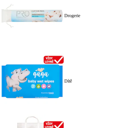
Drogerie
Dítě