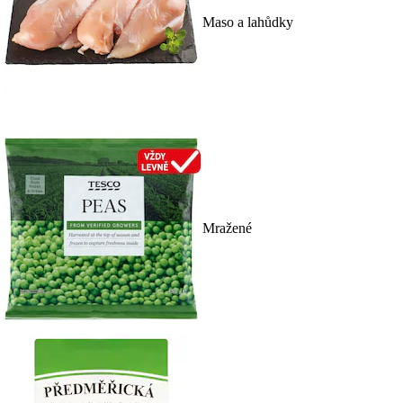
Maso a lahůdky
Mražené