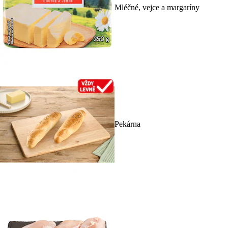
Mléčné, vejce a margaríny
Pekárna