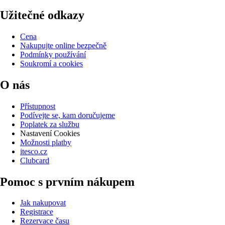
Užitečné odkazy
Cena
Nakupujte online bezpečně
Podmínky používání
Soukromí a cookies
O nás
Přístupnost
Podívejte se, kam doručujeme
Poplatek za službu
Nastavení Cookies
Možnosti platby
itesco.cz
Clubcard
Pomoc s prvním nákupem
Jak nakupovat
Registrace
Rezervace času