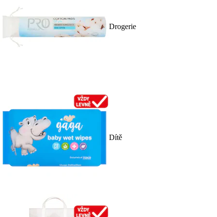
Drogerie
Dítě