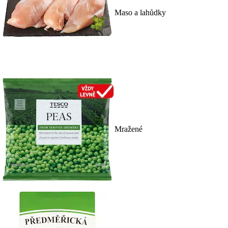
Maso a lahůdky
Mražené