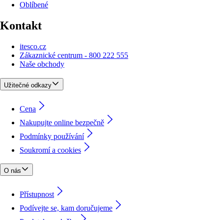
Oblíbené
Kontakt
itesco.cz
Zákaznické centrum - 800 222 555
Naše obchody
Užitečné odkazy
Cena
Nakupujte online bezpečně
Podmínky používání
Soukromí a cookies
O nás
Přístupnost
Podívejte se, kam doručujeme