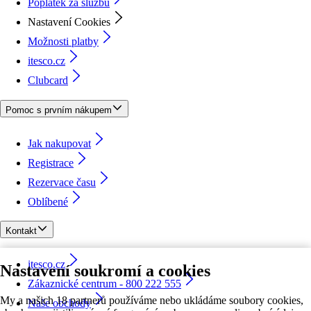
Poplatek za službu
Nastavení Cookies
Možnosti platby
itesco.cz
Clubcard
Pomoc s prvním nákupem
Jak nakupovat
Registrace
Rezervace času
Oblíbené
Kontakt
itesco.cz
Nastavení soukromí a cookies
Zákaznické centrum - 800 222 555
My a našich 18 partnerů používáme nebo ukládáme soubory cookies,
Naše obchody