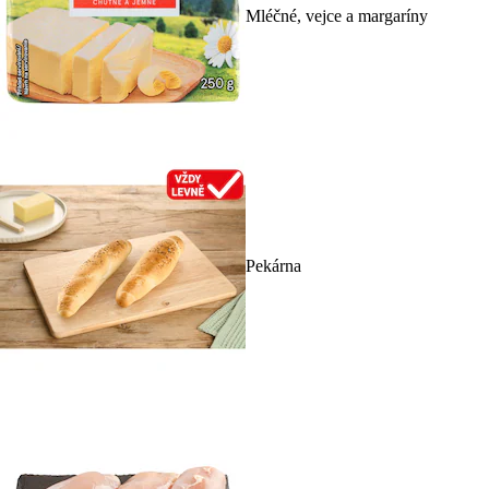
Mléčné, vejce a margaríny
Pekárna