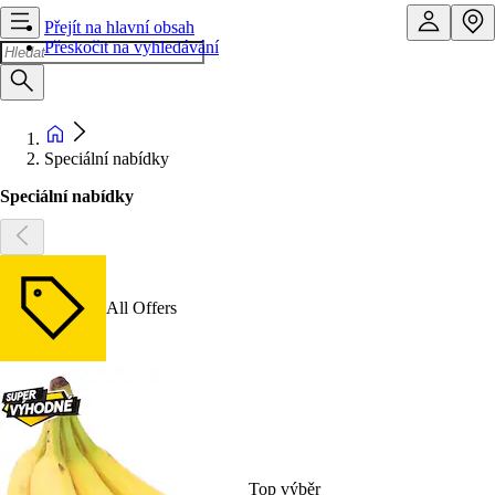
Přejít na hlavní obsah
Přeskočit na vyhledávání
Speciální nabídky
Speciální nabídky
All Offers
Top výběr