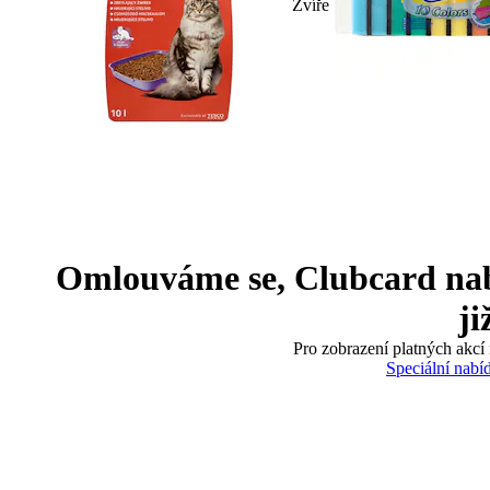
Zvíře
Omlouváme se, Clubcard nabíd
ji
Pro zobrazení platných akcí 
Speciální nabí