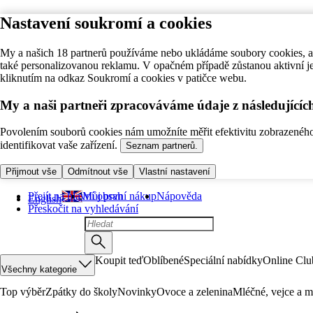
Nastavení soukromí a cookies
My a našich 18 partnerů používáme nebo ukládáme soubory cookies, ab
také personalizovanou reklamu. V opačném případě zůstanou aktivní j
kliknutím na odkaz Soukromí a cookies v patičce webu.
My a naši partneři zpracováváme údaje z následující
Povolením souborů cookies nám umožníte měřit efektivitu zobrazeného o
identifikovat vaše zařízení.
Seznam partnerů.
Přijmout vše
Odmítnout vše
Vlastní nastavení
Přejít na hlavní obsah
Můj první nákup
Nápověda
English
Přeskočit na vyhledávání
Koupit teď
Oblíbené
Speciální nabídky
Online Clu
Všechny kategorie
Top výběr
Zpátky do školy
Novinky
Ovoce a zelenina
Mléčné, vejce a m