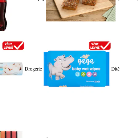
Drogerie
Dítě