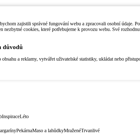
ychom zajistili správné fungování webu a zpracovali osobní údaje. P
en nezbytné cookies, které potřebujeme k provozu webu. Své rozhodnu
ch důvodů
bsahu a reklamy, vytvářet uživatelské statistiky, ukládat nebo přistup
b
Inspirace
Léto
argaríny
Pekárna
Maso a lahůdky
Mražené
Trvanlivé