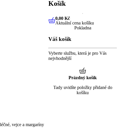
Košík
0,00 Kč
Aktuální cena košíku
0,00 Kč
Aktuální cena košíku
Pokladna
Váš košík
Vyberte službu, která je pro Vás
nejvhodnější
Prázdný košík
Tady uvidíte položky přidané do
košíku
éčné, vejce a margaríny