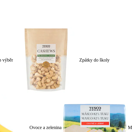
p výběr
Zpátky do školy
Ovoce a zelenina
Ml