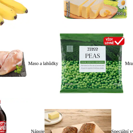
Maso a lahůdky
Mra
Nápoje
Speciální v