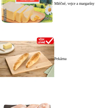
Mléčné, vejce a margaríny
Pekárna