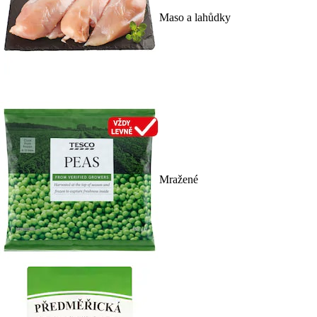
Maso a lahůdky
Mražené