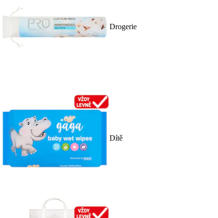
Drogerie
Dítě