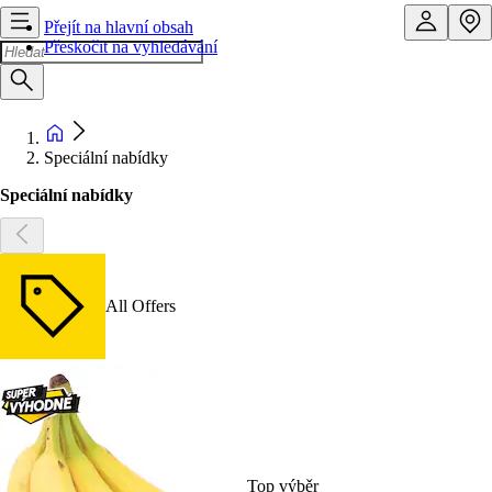
Přejít na hlavní obsah
Přeskočit na vyhledávání
Speciální nabídky
Speciální nabídky
All Offers
Top výběr