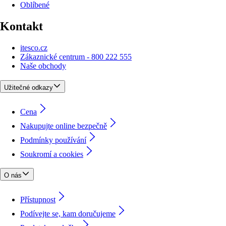
Oblíbené
Kontakt
itesco.cz
Zákaznické centrum - 800 222 555
Naše obchody
Užitečné odkazy
Cena
Nakupujte online bezpečně
Podmínky používání
Soukromí a cookies
O nás
Přístupnost
Podívejte se, kam doručujeme