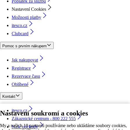
Poplatek za službu
Nastavení Cookies
Možnosti platby
itesco.cz
Clubcard
Pomoc s prvním nákupem
Jak nakupovat
Registrace
Rezervace času
Oblíbené
Kontakt
itesco.cz
Nastavení soukromí a cookies
Zákaznické centrum - 800 222 555
My a našich 18 partnerů používáme nebo ukládáme soubory cookies,
Naše obchody