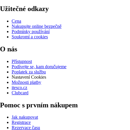
Užitečné odkazy
Cena
Nakupujte online bezpečně
Podmínky používání
Soukromí a cookies
O nás
Přístupnost
Podívejte se, kam doručujeme
Poplatek za službu
Nastavení Cookies
Možnosti platby
itesco.cz
Clubcard
Pomoc s prvním nákupem
Jak nakupovat
Registrace
Rezervace času