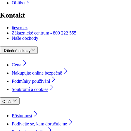
Oblíbené
Kontakt
itesco.cz
Zákaznické centrum - 800 222 555
Naše obchody
Užitečné odkazy
Cena
Nakupujte online bezpečně
Podmínky používání
Soukromí a cookies
O nás
Přístupnost
Podívejte se, kam doručujeme