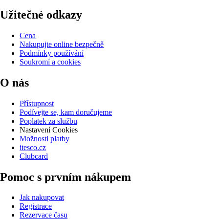
Užitečné odkazy
Cena
Nakupujte online bezpečně
Podmínky používání
Soukromí a cookies
O nás
Přístupnost
Podívejte se, kam doručujeme
Poplatek za službu
Nastavení Cookies
Možnosti platby
itesco.cz
Clubcard
Pomoc s prvním nákupem
Jak nakupovat
Registrace
Rezervace času