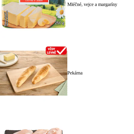
Mléčné, vejce a margaríny
Pekárna