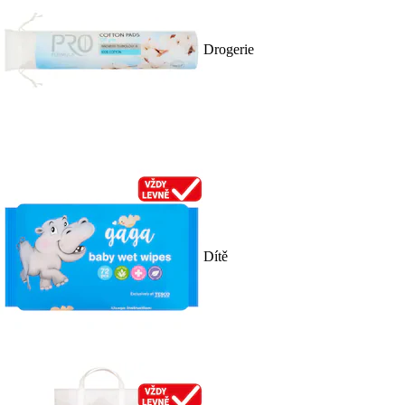
Drogerie
Dítě