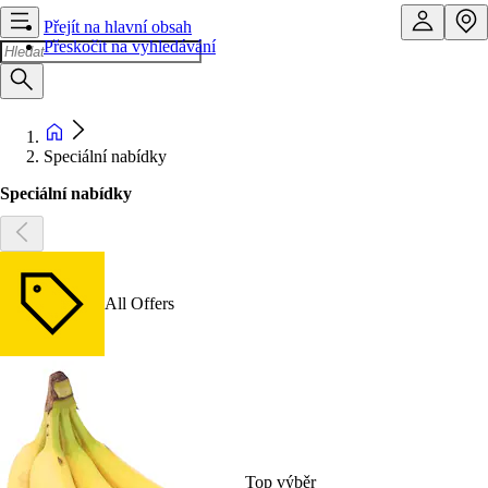
Přejít na hlavní obsah
Přeskočit na vyhledávání
Speciální nabídky
Speciální nabídky
All Offers
Top výběr