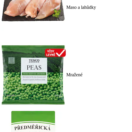
Maso a lahůdky
Mražené