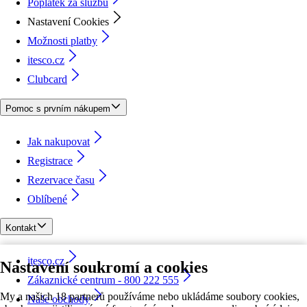
Poplatek za službu
Nastavení Cookies
Možnosti platby
itesco.cz
Clubcard
Pomoc s prvním nákupem
Jak nakupovat
Registrace
Rezervace času
Oblíbené
Kontakt
itesco.cz
Nastavení soukromí a cookies
Zákaznické centrum - 800 222 555
My a našich 18 partnerů používáme nebo ukládáme soubory cookies,
Naše obchody