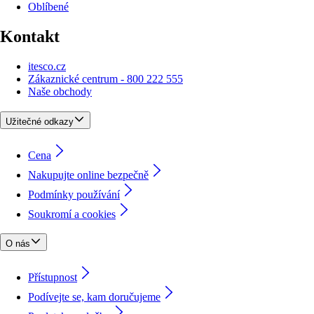
Oblíbené
Kontakt
itesco.cz
Zákaznické centrum - 800 222 555
Naše obchody
Užitečné odkazy
Cena
Nakupujte online bezpečně
Podmínky používání
Soukromí a cookies
O nás
Přístupnost
Podívejte se, kam doručujeme