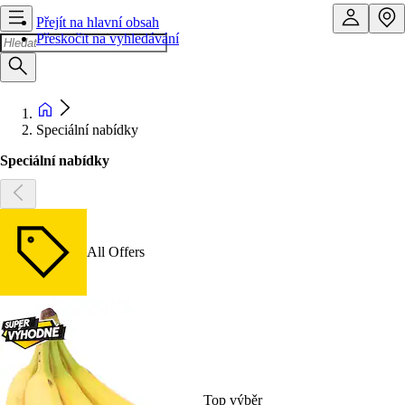
Přejít na hlavní obsah
Přeskočit na vyhledávání
Speciální nabídky
Speciální nabídky
All Offers
Top výběr