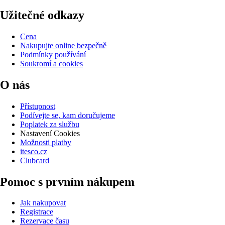
Užitečné odkazy
Cena
Nakupujte online bezpečně
Podmínky používání
Soukromí a cookies
O nás
Přístupnost
Podívejte se, kam doručujeme
Poplatek za službu
Nastavení Cookies
Možnosti platby
itesco.cz
Clubcard
Pomoc s prvním nákupem
Jak nakupovat
Registrace
Rezervace času