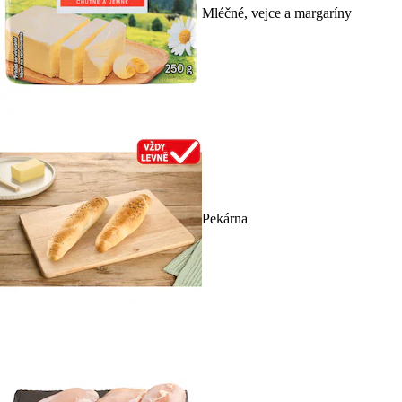
Mléčné, vejce a margaríny
Pekárna