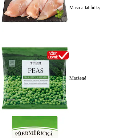
Maso a lahůdky
Mražené