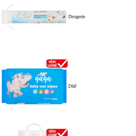
Drogerie
Dítě