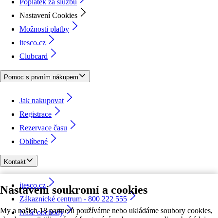
Poplatek za službu
Nastavení Cookies
Možnosti platby
itesco.cz
Clubcard
Pomoc s prvním nákupem
Jak nakupovat
Registrace
Rezervace času
Oblíbené
Kontakt
itesco.cz
Nastavení soukromí a cookies
Zákaznické centrum - 800 222 555
My a našich 18 partnerů používáme nebo ukládáme soubory cookies,
Naše obchody