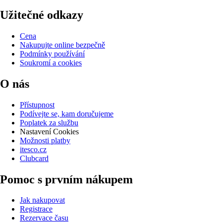
Užitečné odkazy
Cena
Nakupujte online bezpečně
Podmínky používání
Soukromí a cookies
O nás
Přístupnost
Podívejte se, kam doručujeme
Poplatek za službu
Nastavení Cookies
Možnosti platby
itesco.cz
Clubcard
Pomoc s prvním nákupem
Jak nakupovat
Registrace
Rezervace času