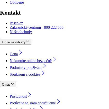
Oblíbené
Kontakt
itesco.cz
Zákaznické centrum - 800 222 555
Naše obchody
Užitečné odkazy
Cena
Nakupujte online bezpečně
Podmínky používání
Soukromí a cookies
O nás
Přístupnost
Podívejte se, kam doručujeme