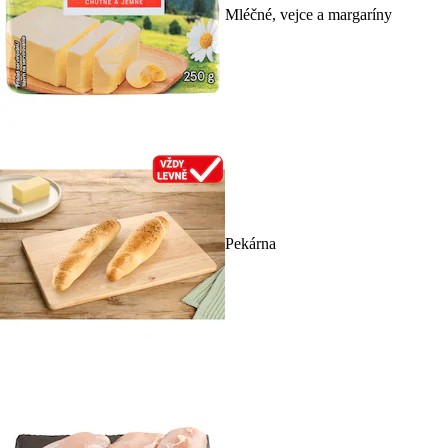
Mléčné, vejce a margaríny
Pekárna