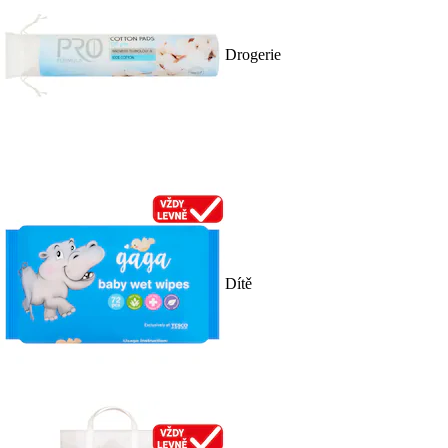
Drogerie
Dítě