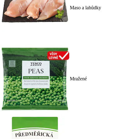
Maso a lahůdky
Mražené