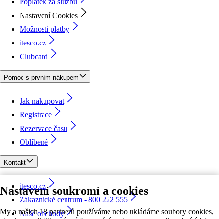
Poplatek za službu
Nastavení Cookies
Možnosti platby
itesco.cz
Clubcard
Pomoc s prvním nákupem
Jak nakupovat
Registrace
Rezervace času
Oblíbené
Kontakt
itesco.cz
Nastavení soukromí a cookies
Zákaznické centrum - 800 222 555
My a našich 18 partnerů používáme nebo ukládáme soubory cookies,
Naše obchody