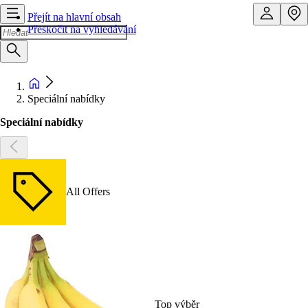
Přejít na hlavní obsah
Přeskočit na vyhledávání
Speciální nabídky
Speciální nabídky
All Offers
Top výběr