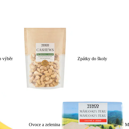
p výběr
Zpátky do školy
Ovoce a zelenina
Ml