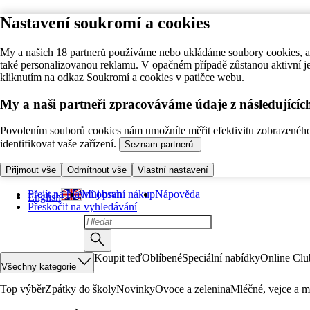
Nastavení soukromí a cookies
My a našich 18 partnerů používáme nebo ukládáme soubory cookies, ab
také personalizovanou reklamu. V opačném případě zůstanou aktivní j
kliknutím na odkaz Soukromí a cookies v patičce webu.
My a naši partneři zpracováváme údaje z následující
Povolením souborů cookies nám umožníte měřit efektivitu zobrazeného o
identifikovat vaše zařízení.
Seznam partnerů.
Přijmout vše
Odmítnout vše
Vlastní nastavení
Přejít na hlavní obsah
Můj první nákup
Nápověda
English
Přeskočit na vyhledávání
Koupit teď
Oblíbené
Speciální nabídky
Online Clu
Všechny kategorie
Top výběr
Zpátky do školy
Novinky
Ovoce a zelenina
Mléčné, vejce a m