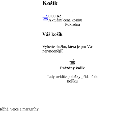
Košík
0,00 Kč
Aktuální cena košíku
0,00 Kč
Aktuální cena košíku
Pokladna
Váš košík
Vyberte službu, která je pro Vás
nejvhodnější
Prázdný košík
Tady uvidíte položky přidané do
košíku
éčné, vejce a margaríny