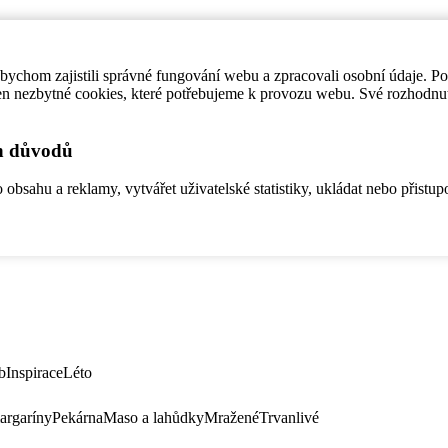
ychom zajistili správné fungování webu a zpracovali osobní údaje. P
en nezbytné cookies, které potřebujeme k provozu webu. Své rozhodnu
ch důvodů
bsahu a reklamy, vytvářet uživatelské statistiky, ukládat nebo přistup
b
Inspirace
Léto
argaríny
Pekárna
Maso a lahůdky
Mražené
Trvanlivé