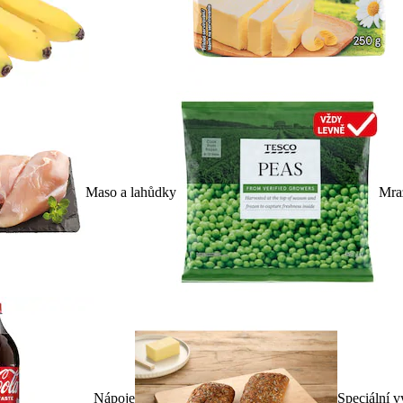
Maso a lahůdky
Mra
Nápoje
Speciální v