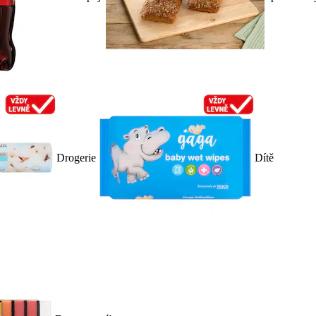
Drogerie
Dítě