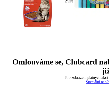
Zvíře
Omlouváme se, Clubcard nabíd
ji
Pro zobrazení platných akcí 
Speciální nabí