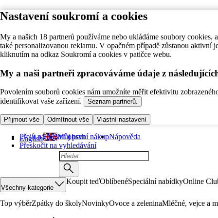
Nastavení soukromí a cookies
My a našich 18 partnerů používáme nebo ukládáme soubory cookies, ab
také personalizovanou reklamu. V opačném případě zůstanou aktivní j
kliknutím na odkaz Soukromí a cookies v patičce webu.
My a naši partneři zpracováváme údaje z následující
Povolením souborů cookies nám umožníte měřit efektivitu zobrazeného o
identifikovat vaše zařízení.
Seznam partnerů.
Přijmout vše
Odmítnout vše
Vlastní nastavení
Přejít na hlavní obsah
Můj první nákup
Nápověda
English
Přeskočit na vyhledávání
Koupit teď
Oblíbené
Speciální nabídky
Online Clu
Všechny kategorie
Top výběr
Zpátky do školy
Novinky
Ovoce a zelenina
Mléčné, vejce a m