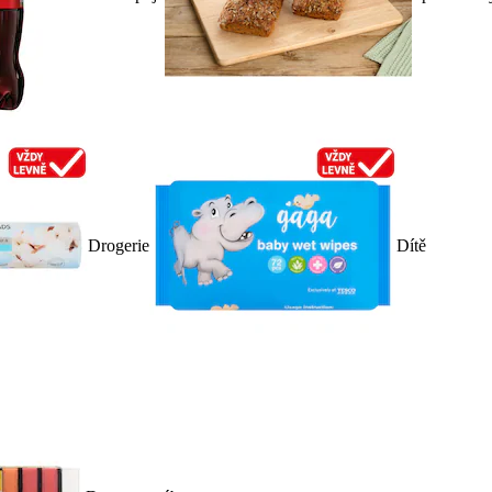
Drogerie
Dítě