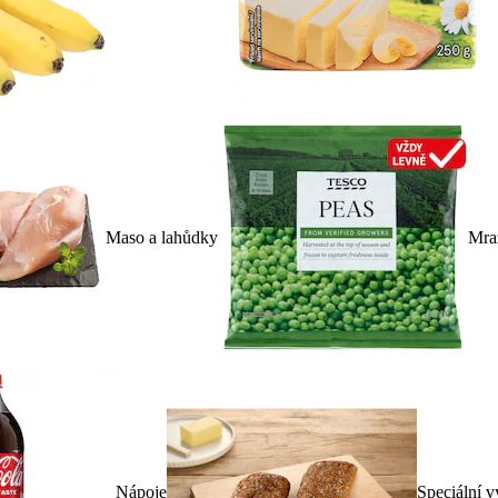
Maso a lahůdky
Mra
Nápoje
Speciální v