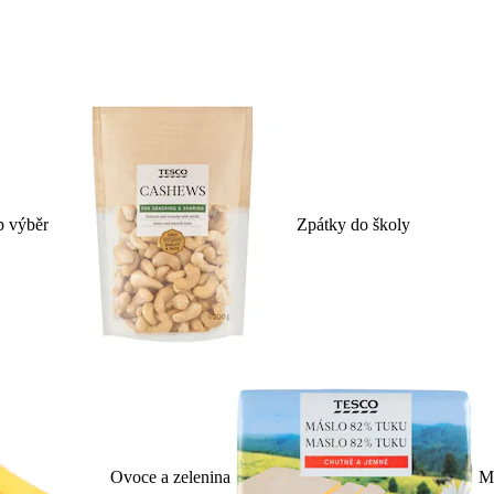
p výběr
Zpátky do školy
Ovoce a zelenina
Ml