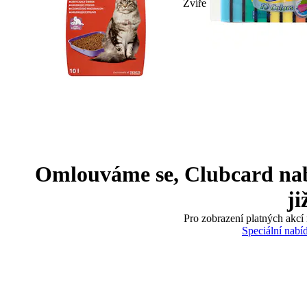
Zvíře
Omlouváme se, Clubcard nabíd
ji
Pro zobrazení platných akcí 
Speciální nabí