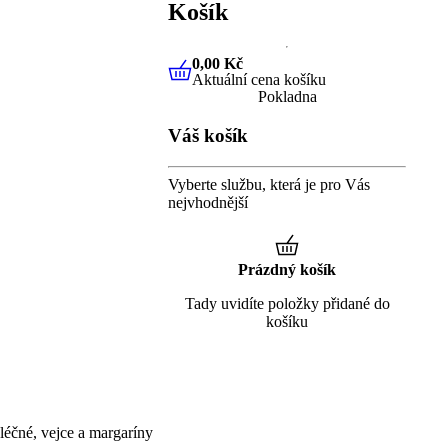
Košík
0,00 Kč
Aktuální cena košíku
0,00 Kč
Aktuální cena košíku
Pokladna
Váš košík
Vyberte službu, která je pro Vás
nejvhodnější
Prázdný košík
Tady uvidíte položky přidané do
košíku
éčné, vejce a margaríny