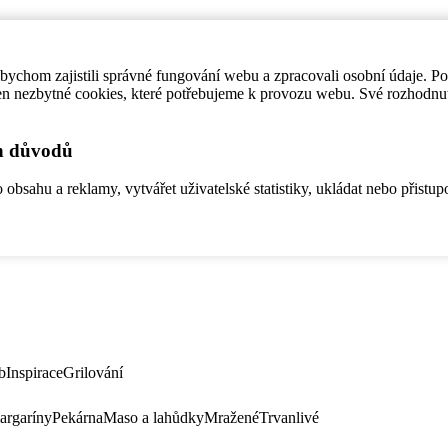
ychom zajistili správné fungování webu a zpracovali osobní údaje. P
en nezbytné cookies, které potřebujeme k provozu webu. Své rozhodnu
ch důvodů
bsahu a reklamy, vytvářet uživatelské statistiky, ukládat nebo přistup
b
Inspirace
Grilování
argaríny
Pekárna
Maso a lahůdky
Mražené
Trvanlivé